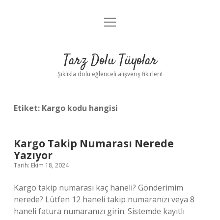
menüyü
Anasayfa
aç
Gizlilik Politikası
Tarz Dolu Tüyolar
Yasal Uyarı
Şıklıkla dolu eğlenceli alışveriş fikirleri!
Hakkımızda
Etiket:
Kargo kodu hangisi
Kargo Takip Numarası Nerede
Yazıyor
Tarih: Ekim 18, 2024
Kargo takip numarası kaç haneli? Gönderimim
nerede? Lütfen 12 haneli takip numaranızı veya 8
haneli fatura numaranızı girin. Sistemde kayıtlı