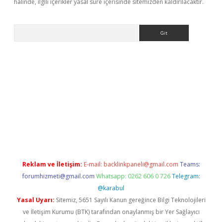
halinde, ilgili içerikler yasal süre içerisinde sitemizden kaldırılacaktır.
Arama
iriş
betexper.xyz
betci giriş
hiltonbet güncel giriş
Reklam ve İletişim:
E-mail:
backlinkpaneli@gmail.com
Teams:
forumhizmeti@gmail.com
Whatsapp: 0262 606 0 726
Telegram:
@karabul
Yasal Uyarı:
Sitemiz, 5651 Sayılı Kanun gereğince Bilgi Teknolojileri
ve İletişim Kurumu (BTK) tarafından onaylanmış bir Yer Sağlayıcı