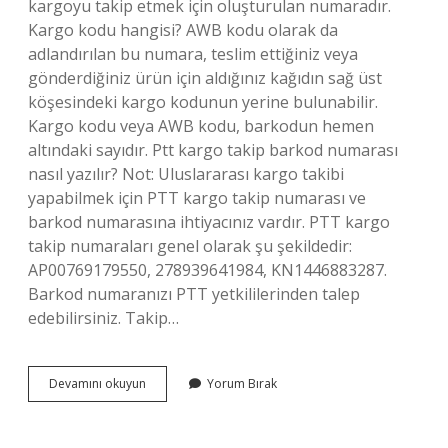
kargoyu takip etmek için oluşturulan numaradır.
Kargo kodu hangisi? AWB kodu olarak da
adlandırılan bu numara, teslim ettiğiniz veya
gönderdiğiniz ürün için aldığınız kağıdın sağ üst
köşesindeki kargo kodunun yerine bulunabilir.
Kargo kodu veya AWB kodu, barkodun hemen
altındaki sayıdır. Ptt kargo takip barkod numarası
nasıl yazılır? Not: Uluslararası kargo takibi
yapabilmek için PTT kargo takip numarası ve
barkod numarasına ihtiyacınız vardır. PTT kargo
takip numaraları genel olarak şu şekildedir:
AP00769179550, 278939641984, KN1446883287.
Barkod numaranızı PTT yetkililerinden talep
edebilirsiniz. Takip…
Kargo
Devamını okuyun
Yorum Bırak
Takip
Numarası
Nerede