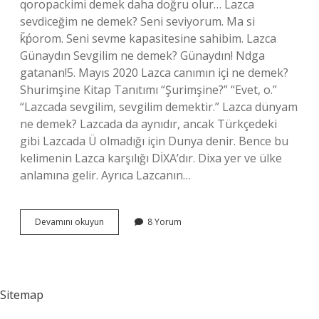
qoropackimi demek daha doğru olur… Lazca
sevdiceğim ne demek? Seni seviyorum. Ma si
ǩṕorom. Seni sevme kapasitesine sahibim. Lazca
Günaydın Sevgilim ne demek? Günaydın! Ndga
gatanan!5. Mayıs 2020 Lazca canımın içi ne demek?
Shurimşine Kitap Tanıtımı “Şurimşine?” “Evet, o.”
“Lazcada sevgilim, sevgilim demektir.” Lazca dünyam
ne demek? Lazcada da aynıdır, ancak Türkçedeki
gibi Lazcada Ü olmadığı için Dunya denir. Bence bu
kelimenin Lazca karşılığı DİXA’dır. Dixa yer ve ülke
anlamına gelir. Ayrıca Lazcanın…
Lazca
Devamını okuyun
8 Yorum
Da
Sevgilim
Ne
Demek
Sitemap