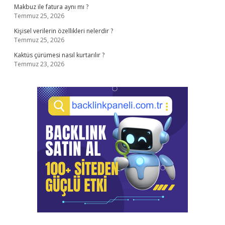
Makbuz ile fatura aynı mı ?
Temmuz 25, 2026
Kişisel verilerin özellikleri nelerdir ?
Temmuz 25, 2026
Kaktüs çürümesi nasıl kurtarılır ?
Temmuz 23, 2026