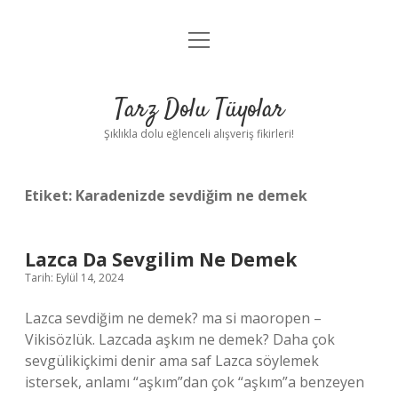
menüyü
Anasayfa
aç
Gizlilik Politikası
Tarz Dolu Tüyolar
Yasal Uyarı
Şıklıkla dolu eğlenceli alışveriş fikirleri!
Hakkımızda
Etiket:
Karadenizde sevdiğim ne demek
Lazca Da Sevgilim Ne Demek
Tarih: Eylül 14, 2024
Lazca sevdiğim ne demek? ma si maoropen –
Vikisözlük. Lazcada aşkım ne demek? Daha çok
sevgülikiçkimi denir ama saf Lazca söylemek
istersek, anlamı “aşkım”dan çok “aşkım”a benzeyen