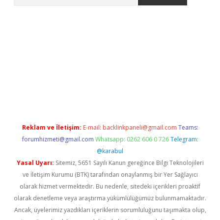
riş
betexper.xyz
betci giriş
hiltonbet güncel giriş
Reklam ve İletişim:
E-mail:
backlinkpaneli@gmail.com
Teams:
forumhizmeti@gmail.com
Whatsapp: 0262 606 0 726
Telegram:
@karabul
Yasal Uyarı:
Sitemiz, 5651 Sayılı Kanun gereğince Bilgi Teknolojileri
ve İletişim Kurumu (BTK) tarafından onaylanmış bir Yer Sağlayıcı
olarak hizmet vermektedir. Bu nedenle, sitedeki içerikleri proaktif
olarak denetleme veya araştırma yükümlülüğümüz bulunmamaktadır.
Ancak, üyelerimiz yazdıkları içeriklerin sorumluluğunu taşımakta olup,