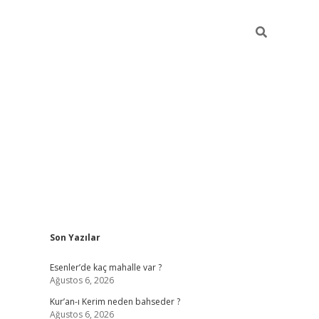
Sidebar
Son Yazılar
betci
hiltonbet
ilbet giriş yap
ilbet.online
piabella giriş
betexp
Esenler’de kaç mahalle var ?
Ağustos 6, 2026
Kur’an-ı Kerim neden bahseder ?
Ağustos 6, 2026