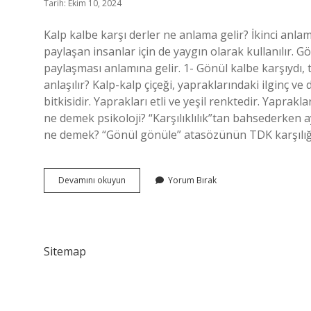
Tarih: Ekim 10, 2024
Kalp kalbe karşı derler ne anlama gelir? İkinci anlam
paylaşan insanlar için de yaygın olarak kullanılır. G
paylaşması anlamına gelir. 1- Gönül kalbe karşıydı,
anlaşılır? Kalp-kalp çiçeği, yapraklarındaki ilginç v
bitkisidir. Yaprakları etli ve yeşil renktedir. Yaprak
ne demek psikoloji? “Karşılıklılık”tan bahsederken 
ne demek? “Gönül gönüle” atasözünün TDK karşılı
Kalpler
Devamını okuyun
Yorum Bırak
Karşılıklı
Ne
Demek
Sitemap