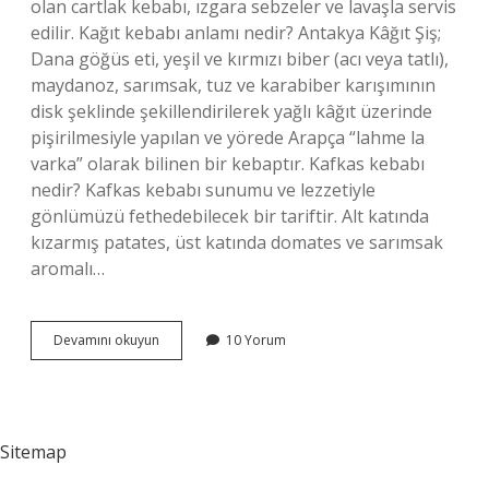
olan cartlak kebabı, ızgara sebzeler ve lavaşla servis
edilir. Kağıt kebabı anlamı nedir? Antakya Kâğıt Şiş;
Dana göğüs eti, yeşil ve kırmızı biber (acı veya tatlı),
maydanoz, sarımsak, tuz ve karabiber karışımının
disk şeklinde şekillendirilerek yağlı kâğıt üzerinde
pişirilmesiyle yapılan ve yörede Arapça “lahme la
varka” olarak bilinen bir kebaptır. Kafkas kebabı
nedir? Kafkas kebabı sunumu ve lezzetiyle
gönlümüzü fethedebilecek bir tariftir. Alt katında
kızarmış patates, üst katında domates ve sarımsak
aromalı…
Cartlak
Devamını okuyun
10 Yorum
Kebabı
Ne
Demek
Sitemap