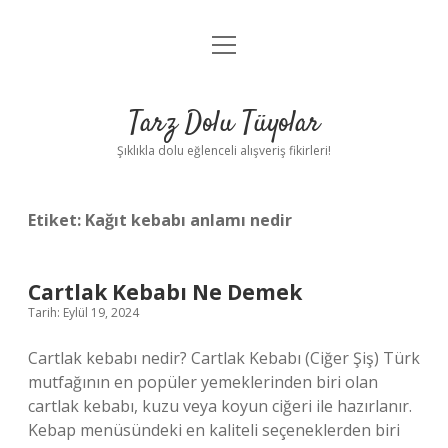
menüyü
Anasayfa
aç
Gizlilik Politikası
Tarz Dolu Tüyolar
Yasal Uyarı
Şıklıkla dolu eğlenceli alışveriş fikirleri!
Hakkımızda
Etiket:
Kağıt kebabı anlamı nedir
Cartlak Kebabı Ne Demek
Tarih: Eylül 19, 2024
Cartlak kebabı nedir? Cartlak Kebabı (Ciğer Şiş) Türk
mutfağının en popüler yemeklerinden biri olan
cartlak kebabı, kuzu veya koyun ciğeri ile hazırlanır.
Kebap menüsündeki en kaliteli seçeneklerden biri