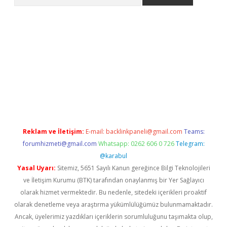
riş
betexper.xyz
betci giriş
hiltonbet güncel giriş
Reklam ve İletişim:
E-mail:
backlinkpaneli@gmail.com
Teams:
forumhizmeti@gmail.com
Whatsapp: 0262 606 0 726
Telegram:
@karabul
Yasal Uyarı:
Sitemiz, 5651 Sayılı Kanun gereğince Bilgi Teknolojileri
ve İletişim Kurumu (BTK) tarafından onaylanmış bir Yer Sağlayıcı
olarak hizmet vermektedir. Bu nedenle, sitedeki içerikleri proaktif
olarak denetleme veya araştırma yükümlülüğümüz bulunmamaktadır.
Ancak, üyelerimiz yazdıkları içeriklerin sorumluluğunu taşımakta olup,