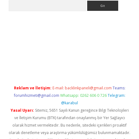
Arama
riş
betexper.xyz
betci giriş
hiltonbet güncel giriş
Reklam ve İletişim:
E-mail:
backlinkpaneli@gmail.com
Teams:
forumhizmeti@gmail.com
Whatsapp: 0262 606 0 726
Telegram:
@karabul
Yasal Uyarı:
Sitemiz, 5651 Sayılı Kanun gereğince Bilgi Teknolojileri
ve İletişim Kurumu (BTK) tarafından onaylanmış bir Yer Sağlayıcı
olarak hizmet vermektedir. Bu nedenle, sitedeki içerikleri proaktif
olarak denetleme veya araştırma yükümlülüğümüz bulunmamaktadır.