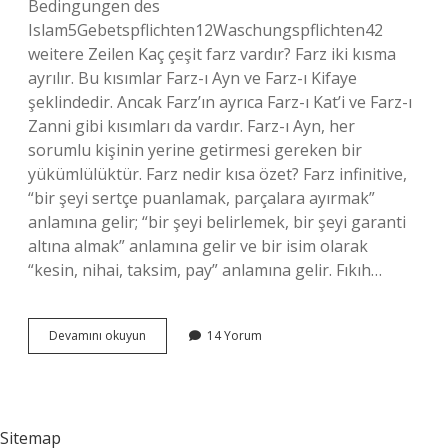
Bedingungen des
Islam5Gebetspflichten12Waschungspflichten42
weitere Zeilen Kaç çeşit farz vardır? Farz iki kısma
ayrılır. Bu kısımlar Farz-ı Ayn ve Farz-ı Kifaye
şeklindedir. Ancak Farz’ın ayrıca Farz-ı Kat’i ve Farz-ı
Zanni gibi kısımları da vardır. Farz-ı Ayn, her
sorumlu kişinin yerine getirmesi gereken bir
yükümlülüktür. Farz nedir kısa özet? Farz infinitive,
“bir şeyi sertçe puanlamak, parçalara ayırmak”
anlamına gelir; “bir şeyi belirlemek, bir şeyi garanti
altına almak” anlamına gelir ve bir isim olarak
“kesin, nihai, taksim, pay” anlamına gelir. Fıkıh…
Farzdan
Devamını okuyun
14 Yorum
Önce
Farz
Nedir
Sitemap