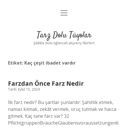
menüyü
Anasayfa
aç
Gizlilik Politikası
Tarz Dolu Tüyolar
Yasal Uyarı
Şıklıkla dolu eğlenceli alışveriş fikirleri!
Hakkımızda
Etiket:
Kaç çeşit ibadet vardır
Farzdan Önce Farz Nedir
Tarih: Eylül 15, 2024
İlk farz nedir? Bu şartlar şunlardır: Şahitlik etmek,
namaz kılmak, zekât vermek, oruç tutmak ve hacca
gitmek. Kaç tane farz var? 32
PflichtgruppenBräucheGlaubensvoraussetzungen6