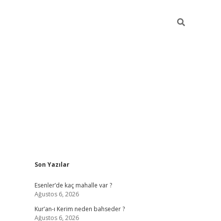
Sidebar
Son Yazılar
betci
hiltonbet
ilbet giriş yap
ilbet.online
piabella giriş
betexp
Esenler’de kaç mahalle var ?
Ağustos 6, 2026
Kur’an-ı Kerim neden bahseder ?
Ağustos 6, 2026