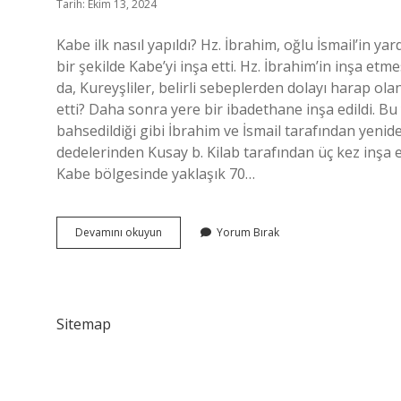
Tarih: Ekim 13, 2024
Kabe ilk nasıl yapıldı? Hz. İbrahim, oğlu İsmail’in ya
bir şekilde Kabe’yi inşa etti. Hz. İbrahim’in inşa et
da, Kureyşliler, belirli sebeplerden dolayı harap ola
etti? Daha sonra yere bir ibadethane inşa edildi. 
bahsedildiği gibi İbrahim ve İsmail tarafından yenid
dedelerinden Kusay b. Kilab tarafından üç kez inşa 
Kabe bölgesinde yaklaşık 70…
Hz
Devamını okuyun
Yorum Bırak
İBrahim
Kâbeyi
Neden
Inşa
Etti
Sitemap