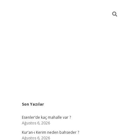
Sidebar
Son Yazılar
betci
hiltonbet
ilbet giriş yap
ilbet.online
piabella giriş
betexp
Esenler’de kaç mahalle var ?
Ağustos 6, 2026
Kur’an-ı Kerim neden bahseder ?
Ağustos 6, 2026