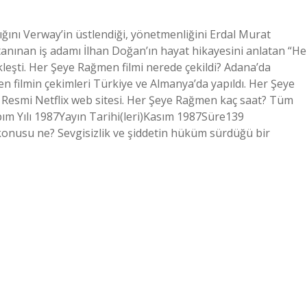
ğını Verway’in üstlendiği, yönetmenliğini Erdal Murat
tanınan iş adamı İlhan Doğan’ın hayat hikayesini anlatan “He
eşti. Her Şeye Rağmen filmi nerede çekildi? Adana’da
n filmin çekimleri Türkiye ve Almanya’da yapıldı. Her Şeye
Resmi Netflix web sitesi. Her Şeye Rağmen kaç saat? Tüm
 Yılı 1987Yayın Tarihi(leri)Kasım 1987Süre139
onusu ne? Sevgisizlik ve şiddetin hüküm sürdüğü bir