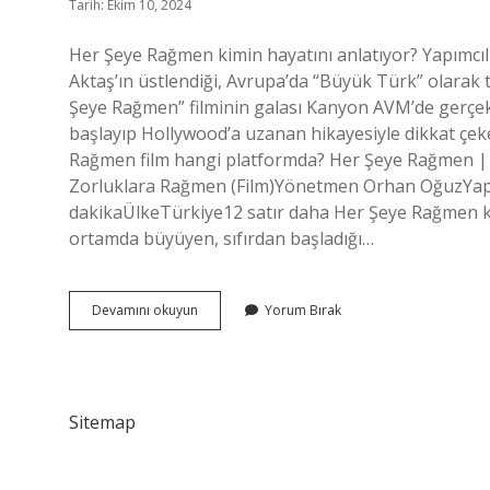
Tarih: Ekim 10, 2024
Her Şeye Rağmen kimin hayatını anlatıyor? Yapımcılı
Aktaş’ın üstlendiği, Avrupa’da “Büyük Türk” olarak 
Şeye Rağmen” filminin galası Kanyon AVM’de gerçekl
başlayıp Hollywood’a uzanan hikayesiyle dikkat çeke
Rağmen film hangi platformda? Her Şeye Rağmen | 
Zorluklara Rağmen (Film)Yönetmen Orhan OğuzYapım
dakikaÜlkeTürkiye12 satır daha Her Şeye Rağmen k
ortamda büyüyen, sıfırdan başladığı…
Her
Devamını okuyun
Yorum Bırak
Şeye
Rağmen
Filmi
Neyi
Anlatıyor
Sitemap