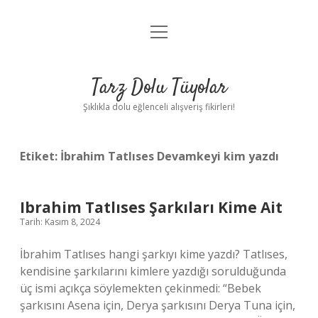
menüyü
Anasayfa
aç
Gizlilik Politikası
Tarz Dolu Tüyolar
Yasal Uyarı
Şıklıkla dolu eğlenceli alışveriş fikirleri!
Hakkımızda
Etiket:
İbrahim Tatlıses Devamkeyi kim yazdı
Ibrahim Tatlıses Şarkıları Kime Ait
Tarih: Kasım 8, 2024
İbrahim Tatlıses hangi şarkıyı kime yazdı? Tatlıses,
kendisine şarkılarını kimlere yazdığı sorulduğunda
üç ismi açıkça söylemekten çekinmedi: “Bebek
şarkısını Asena için, Derya şarkısını Derya Tuna için,