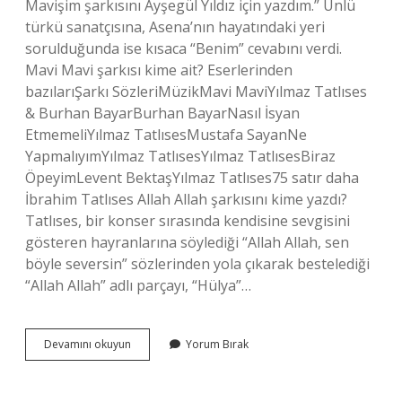
Mavişim şarkısını Ayşegül Yıldız için yazdım.” Ünlü
türkü sanatçısına, Asena’nın hayatındaki yeri
sorulduğunda ise kısaca “Benim” cevabını verdi.
Mavi Mavi şarkısı kime ait? Eserlerinden
bazılarıŞarkı SözleriMüzikMavi MaviYılmaz Tatlıses
& Burhan BayarBurhan BayarNasıl İsyan
EtmemeliYılmaz TatlısesMustafa SayanNe
YapmalıyımYılmaz TatlısesYılmaz TatlısesBiraz
ÖpeyimLevent BektaşYılmaz Tatlıses75 satır daha
İbrahim Tatlıses Allah Allah şarkısını kime yazdı?
Tatlıses, bir konser sırasında kendisine sevgisini
gösteren hayranlarına söylediği “Allah Allah, sen
böyle seversin” sözlerinden yola çıkarak bestelediği
“Allah Allah” adlı parçayı, “Hülya”…
Ibrahim
Devamını okuyun
Yorum Bırak
Tatlıses
Şarkıları
Kime