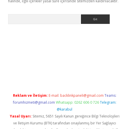
halinde, ilgili içerikler yasal süre içerisinde sitemizden kaldırılacaktır.
Arama
iş
betexper.xyz
betci giriş
hiltonbet güncel giriş
Reklam ve İletişim:
E-mail:
backlinkpaneli@gmail.com
Teams:
forumhizmeti@gmail.com
Whatsapp: 0262 606 0 726
Telegram:
@karabul
Yasal Uyarı:
Sitemiz, 5651 Sayılı Kanun gereğince Bilgi Teknolojileri
ve İletişim Kurumu (BTK) tarafından onaylanmış bir Yer Sağlayıcı