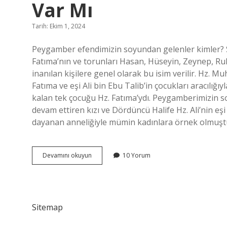
Var Mı
Tarih: Ekim 1, 2024
Peygamber efendimizin soyundan gelenler kimler? Seyyid (Arapça: سيد), İslam peygam
Fatıma’nın ve torunları Hasan, Hüseyin, Zeynep, 
inanılan kişilere genel olarak bu isim verilir. H
Fatıma ve eşi Ali bin Ebu Talib’in çocukları aracıl
kalan tek çocuğu Hz. Fatıma’ydı. Peygamberimizin
devam ettiren kızı ve Dördüncü Halife Hz. Ali’nin eş
dayanan anneliğiyle mümin kadınlara örnek olmuş
Peygamber
Devamını okuyun
10 Yorum
Efendimizin
Soyundan
Gelenler
Var
Mı
Sitemap