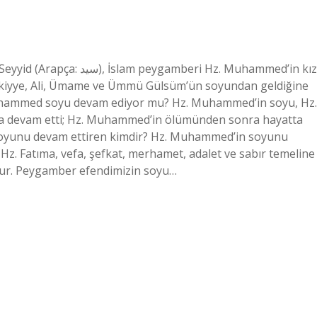
beri Hz. Muhammed’in kızı
Rukiyye, Ali, Ümame ve Ümmü Gülsüm’ün soyundan geldiğine
z. Muhammed soyu devam ediyor mu? Hz. Muhammed’in soyu, Hz.
ığıyla devam etti; Hz. Muhammed’in ölümünden sonra hayatta
 soyunu devam ettiren kimdir? Hz. Muhammed’in soyunu
i Hz. Fatıma, vefa, şefkat, merhamet, adalet ve sabır temeline
tur. Peygamber efendimizin soyu…