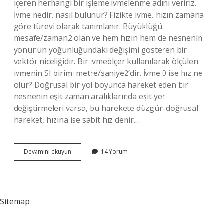
içeren herhangi bir işleme ivmelenme adını veririz.
İvme nedir, nasıl bulunur? Fizikte ivme, hızın zamana
göre türevi olarak tanımlanır. Büyüklüğü
mesafe/zaman2 olan ve hem hızın hem de nesnenin
yönünün yoğunluğundaki değişimi gösteren bir
vektör niceliğidir. Bir ivmeölçer kullanılarak ölçülen
ivmenin SI birimi metre/saniye2’dir. İvme 0 ise hız ne
olur? Doğrusal bir yol boyunca hareket eden bir
nesnenin eşit zaman aralıklarında eşit yer
değiştirmeleri varsa, bu harekete düzgün doğrusal
hareket, hızına ise sabit hız denir.…
Hız
Devamını okuyun
14 Yorum
Ve
Ivme
Nedir
Sitemap