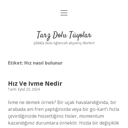
menüyü
Anasayfa
aç
Gizlilik Politikası
Tarz Dolu Tüyolar
Yasal Uyarı
Şıklıkla dolu eğlenceli alışveriş fikirleri!
Hakkımızda
Etiket:
Hız nasıl bulunur
Hız Ve Ivme Nedir
Tarih: Eylül 23, 2024
İvme ne demek örnek? Bir uçak havalandığında, bir
arabada ani fren yaptığınızda veya bir go-kart’ı hızla
çevirdiğinizde hissettiğiniz hisler, momentum
kazandığınız durumlara örnektir. Hızda bir değişiklik