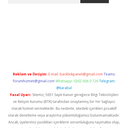
riş
betexper.xyz
betci giriş
hiltonbet güncel giriş
Reklam ve İletişim:
E-mail:
backlinkpaneli@gmail.com
Teams:
forumhizmeti@gmail.com
Whatsapp: 0262 606 0 726
Telegram:
@karabul
Yasal Uyarı:
Sitemiz, 5651 Sayılı Kanun gereğince Bilgi Teknolojileri
ve İletişim Kurumu (BTK) tarafından onaylanmış bir Yer Sağlayıcı
olarak hizmet vermektedir. Bu nedenle, sitedeki içerikleri proaktif
olarak denetleme veya araştırma yükümlülüğümüz bulunmamaktadır.
Ancak, üyelerimiz yazdıkları içeriklerin sorumluluğunu taşımakta olup,