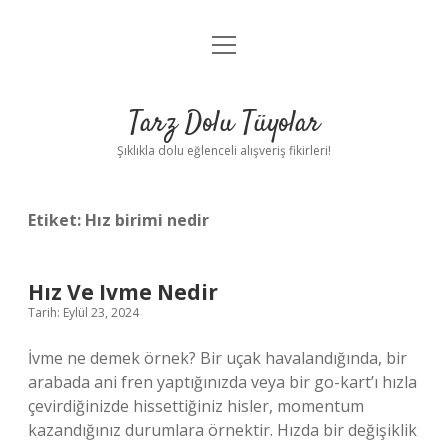
menüyü
Anasayfa
aç
Gizlilik Politikası
Tarz Dolu Tüyolar
Yasal Uyarı
Şıklıkla dolu eğlenceli alışveriş fikirleri!
Hakkımızda
Etiket:
Hız birimi nedir
Hız Ve Ivme Nedir
Tarih: Eylül 23, 2024
İvme ne demek örnek? Bir uçak havalandığında, bir
arabada ani fren yaptığınızda veya bir go-kart’ı hızla
çevirdiğinizde hissettiğiniz hisler, momentum
kazandığınız durumlara örnektir. Hızda bir değişiklik