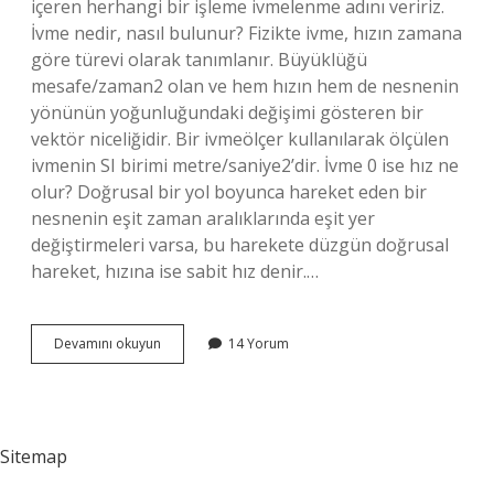
içeren herhangi bir işleme ivmelenme adını veririz.
İvme nedir, nasıl bulunur? Fizikte ivme, hızın zamana
göre türevi olarak tanımlanır. Büyüklüğü
mesafe/zaman2 olan ve hem hızın hem de nesnenin
yönünün yoğunluğundaki değişimi gösteren bir
vektör niceliğidir. Bir ivmeölçer kullanılarak ölçülen
ivmenin SI birimi metre/saniye2’dir. İvme 0 ise hız ne
olur? Doğrusal bir yol boyunca hareket eden bir
nesnenin eşit zaman aralıklarında eşit yer
değiştirmeleri varsa, bu harekete düzgün doğrusal
hareket, hızına ise sabit hız denir.…
Hız
Devamını okuyun
14 Yorum
Ve
Ivme
Nedir
Sitemap