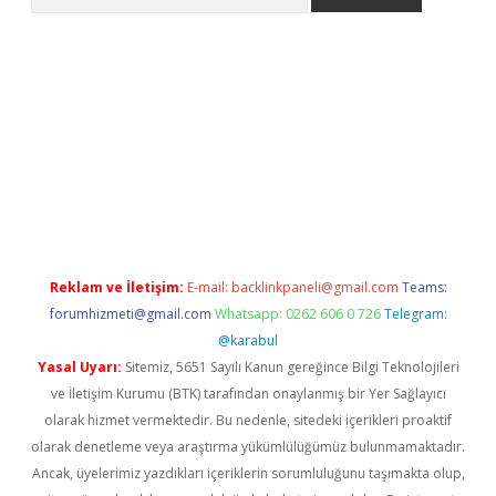
riş
betexper.xyz
betci giriş
hiltonbet güncel giriş
Reklam ve İletişim:
E-mail:
backlinkpaneli@gmail.com
Teams:
forumhizmeti@gmail.com
Whatsapp: 0262 606 0 726
Telegram:
@karabul
Yasal Uyarı:
Sitemiz, 5651 Sayılı Kanun gereğince Bilgi Teknolojileri
ve İletişim Kurumu (BTK) tarafından onaylanmış bir Yer Sağlayıcı
olarak hizmet vermektedir. Bu nedenle, sitedeki içerikleri proaktif
olarak denetleme veya araştırma yükümlülüğümüz bulunmamaktadır.
Ancak, üyelerimiz yazdıkları içeriklerin sorumluluğunu taşımakta olup,