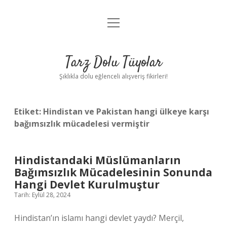
menüyü
Anasayfa
aç
Gizlilik Politikası
Tarz Dolu Tüyolar
Yasal Uyarı
Şıklıkla dolu eğlenceli alışveriş fikirleri!
Hakkımızda
Etiket:
Hindistan ve Pakistan hangi ülkeye karşı
bağımsızlık mücadelesi vermiştir
Hindistandaki Müslümanların
Bağımsızlık Mücadelesinin Sonunda
Hangi Devlet Kurulmuştur
Tarih: Eylül 28, 2024
Hindistan’ın islamı hangi devlet yaydı? Merçil,