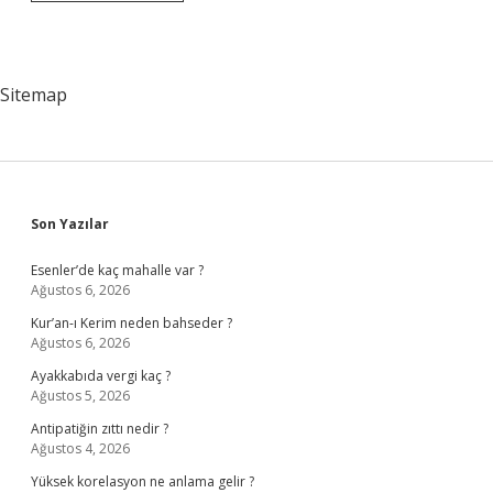
Müslümanların
Bağımsızlık
Mücadelesinin
Sonunda
Hangi
Sitemap
Devlet
Kurulmuştur
Sidebar
Son Yazılar
Esenler’de kaç mahalle var ?
Ağustos 6, 2026
Kur’an-ı Kerim neden bahseder ?
Ağustos 6, 2026
Ayakkabıda vergi kaç ?
Ağustos 5, 2026
Antipatiğin zıttı nedir ?
Ağustos 4, 2026
Yüksek korelasyon ne anlama gelir ?