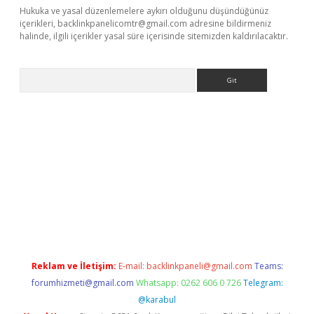
Hukuka ve yasal düzenlemelere aykırı olduğunu düşündüğünüz
içerikleri,
backlinkpanelicomtr@gmail.com
adresine bildirmeniz
halinde, ilgili içerikler yasal süre içerisinde sitemizden kaldırılacaktır.
Arama
riş
betexper.xyz
betci giriş
hiltonbet güncel giriş
Reklam ve İletişim:
E-mail:
backlinkpaneli@gmail.com
Teams:
forumhizmeti@gmail.com
Whatsapp: 0262 606 0 726
Telegram:
@karabul