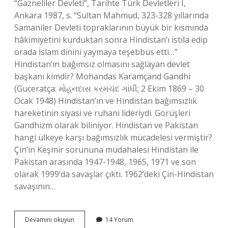
“Gazneliler Devleti”, Tarihte Türk Devletleri I,
Ankara 1987, s. “Sultan Mahmud, 323-328 yıllarında
Samaniler Devleti topraklarının büyük bir kısmında
hâkimiyetini kurduktan sonra Hindistan’ı istila edip
orada İslam dinini yaymaya teşebbüs etti…”
Hindistan’ın bağımsız olmasını sağlayan devlet
başkanı kimdir? Mohandas Karamçand Gandhi
(Guceratça: મોહનદાસ કરમચંદ ગાંધી; 2 Ekim 1869 – 30
Ocak 1948) Hindistan’ın ve Hindistan bağımsızlık
hareketinin siyasi ve ruhani lideriydi. Görüşleri
Gandhizm olarak biliniyor. Hindistan ve Pakistan
hangi ülkeye karşı bağımsızlık mücadelesi vermiştir?
Çin’in Keşmir sorununa müdahalesi Hindistan ile
Pakistan arasında 1947-1948, 1965, 1971 ve son
olarak 1999’da savaşlar çıktı. 1962’deki Çin-Hindistan
savaşının…
Hindistandaki
Devamını okuyun
14 Yorum