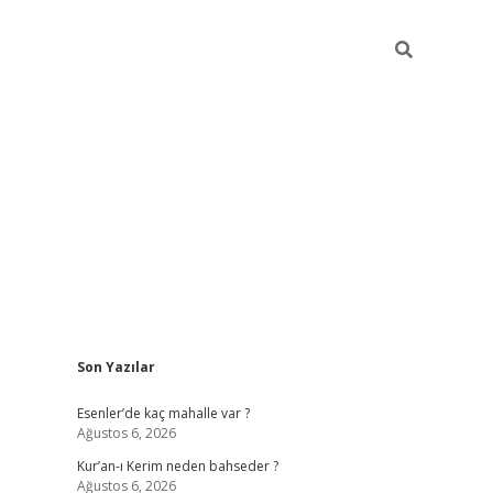
Sidebar
Son Yazılar
betci
hiltonbet
ilbet giriş yap
ilbet.online
piabella giriş
betexp
Esenler’de kaç mahalle var ?
Ağustos 6, 2026
Kur’an-ı Kerim neden bahseder ?
Ağustos 6, 2026