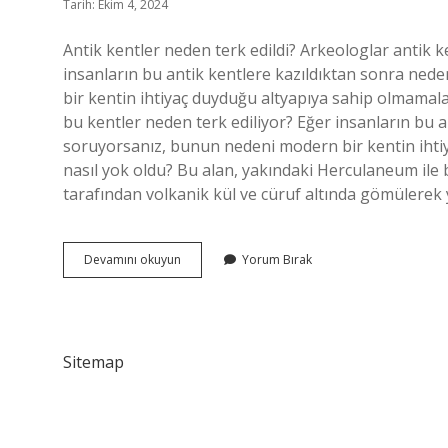
Tarih: Ekim 4, 2024
Antik kentler neden terk edildi? Arkeologlar antik ke
insanların bu antik kentlere kazıldıktan sonra ne
bir kentin ihtiyaç duyduğu altyapıya sahip olmamalar
bu kentler neden terk ediliyor? Eğer insanların bu 
soruyorsanız, bunun nedeni modern bir kentin ihti
nasıl yok oldu? Bu alan, yakındaki Herculaneum ile b
tarafından volkanik kül ve cüruf altında gömülerek 
Antik
Devamını okuyun
Yorum Bırak
Kentler
Nasıl
Yok
Oldu
Sitemap