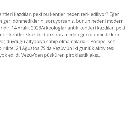
ntleri kazdılar, peki bu kentler neden terk ediliyor? Eğer
den geri dönmediklerini soruyorsanız, bunun nedeni modern
ıdır. 14 Aralık 2023Arkeologlar antik kentleri kazdılar, peki
antik kentlere kazıldıktan sonra neden geri dönmediklerini
yaç duyduğu altyapıya sahip olmamalarıdır. Pompei şehri
irlikte, 24 Ağustos 79’da Vezüv’ün iki günlük aktivitesi
yok edildi. Vezüv’den püsküren piroklastik akış,…