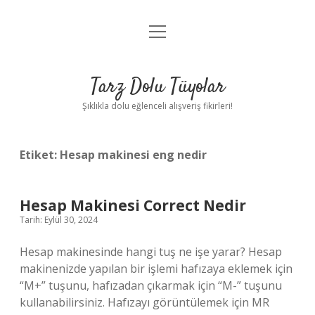
menüyü
Anasayfa
aç
Gizlilik Politikası
Tarz Dolu Tüyolar
Yasal Uyarı
Şıklıkla dolu eğlenceli alışveriş fikirleri!
Hakkımızda
Etiket:
Hesap makinesi eng nedir
Hesap Makinesi Correct Nedir
Tarih: Eylül 30, 2024
Hesap makinesinde hangi tuş ne işe yarar? Hesap
makinenizde yapılan bir işlemi hafızaya eklemek için
“M+” tuşunu, hafızadan çıkarmak için “M-” tuşunu
kullanabilirsiniz. Hafızayı görüntülemek için MR