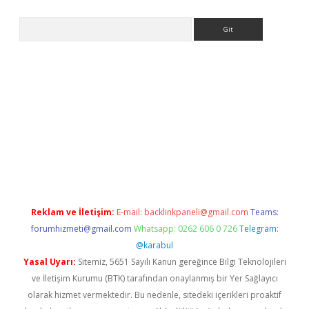
Arama
iş
betexper.xyz
betci giriş
hiltonbet güncel giriş
Reklam ve İletişim:
E-mail:
backlinkpaneli@gmail.com
Teams:
forumhizmeti@gmail.com
Whatsapp: 0262 606 0 726
Telegram:
@karabul
Yasal Uyarı:
Sitemiz, 5651 Sayılı Kanun gereğince Bilgi Teknolojileri
ve İletişim Kurumu (BTK) tarafından onaylanmış bir Yer Sağlayıcı
olarak hizmet vermektedir. Bu nedenle, sitedeki içerikleri proaktif