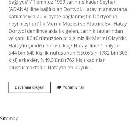
bağlıydı? 7 Temmuz 1939 tarihine kadar Seyhan
(ADANA) iline bağlı olan Dörtyol, Hatay’ın anavatana
katılmasıyla bu vilayete bağlanmıştır. Dörtyol’un
neyi meşhur? İlk Mermi Müzesi ve Atatürk Evi: Hatay
Dörtyol denilince akla ilk gelen, tarih kitaplarından
ve şanlı kültürümüzden bildiğimiz İlk Mermi Olayı’dır.
Hatay’ın şimdiki nüfusu kaç? Hatay ilinin 1 milyon
544 bin 640 kişilik nüfusunun %50,6’sını (782 bin 303
kişi) erkekler, %49,3’ünü (762 kişi) kadınlar
oluşturmaktadır. Hatay’ın en büyük…
Hatay
Devamını okuyun
Yorum Bırak
Dörtyol
Nüfusu
Ne
Kadar
Sitemap