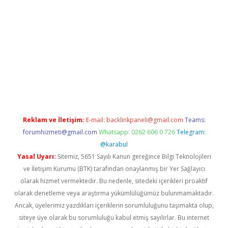
iriş
betexper.xyz
betci giriş
hiltonbet güncel giriş
Reklam ve İletişim:
E-mail:
backlinkpaneli@gmail.com
Teams:
forumhizmeti@gmail.com
Whatsapp: 0262 606 0 726
Telegram:
@karabul
Yasal Uyarı:
Sitemiz, 5651 Sayılı Kanun gereğince Bilgi Teknolojileri
ve İletişim Kurumu (BTK) tarafından onaylanmış bir Yer Sağlayıcı
olarak hizmet vermektedir. Bu nedenle, sitedeki içerikleri proaktif
olarak denetleme veya araştırma yükümlülüğümüz bulunmamaktadır.
Ancak, üyelerimiz yazdıkları içeriklerin sorumluluğunu taşımakta olup,
siteye üye olarak bu sorumluluğu kabul etmiş sayılırlar. Bu internet