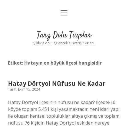
menüyü
Anasayfa
aç
Gizlilik Politikası
Tarz Dolu Tüyolar
Yasal Uyarı
Şıklıkla dolu eğlenceli alışveriş fikirleri!
Hakkımızda
Etiket:
Hatayın en büyük ilçesi hangisidir
Hatay Dörtyol Nüfusu Ne Kadar
Tarih: Ekim 15, 2024
Hatay Dörtyol ilçesinin nüfusu ne kadar? İlçedeki 6
köyde toplam 5.451 kişi yaşamaktadır. Yeni idari yapı
ile oluşan kentsel topluluklar altıya çıkmış ve toplam
nüfusu 76 kişidir. Hatay Dörtyol eskiden nereye