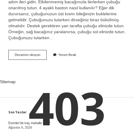
adım ileri gidin. Etkilenmemiş bacağınızla ilerlerken çubuğu
onarılmış tutun. 4 ayaklı baston nasıl kullanılır? Eğer dik
durursanız, çubuğunuzun üst kısmı bileğinizin buklelerine
gelmelidir. Çubuğunuzu tutarken dirseğiniz biraz bükülmüş
olmalıdır. Destek gerektiren yan tarafta çubuğu elinizde tutun.
Örneğin, sağ bacağınız yaralanırsa, çubuğu sol elinizde tutun.
Çubuğunuzu tutarken…
Dirsek
Devamını okuyun
Yorum Bırak
Destekli
Baston
Nasıl
Kullanılır
403
Sitemap
Sidebar
Son Yazılar
Esenler’de kaç mahalle var ?
Ağustos 6, 2026