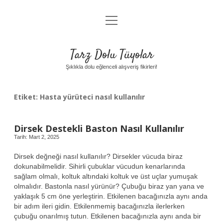
menüyü
Anasayfa
aç
Gizlilik Politikası
Tarz Dolu Tüyolar
Yasal Uyarı
Şıklıkla dolu eğlenceli alışveriş fikirleri!
Hakkımızda
Etiket:
Hasta yürüteci nasıl kullanılır
Dirsek Destekli Baston Nasıl Kullanılır
Tarih: Mart 2, 2025
Dirsek değneği nasıl kullanılır? Dirsekler vücuda biraz
dokunabilmelidir. Sihirli çubuklar vücudun kenarlarında
sağlam olmalı, koltuk altındaki koltuk ve üst uçlar yumuşak
olmalıdır. Bastonla nasıl yürünür? Çubuğu biraz yan yana ve
yaklaşık 5 cm öne yerleştirin. Etkilenen bacağınızla aynı anda
bir adım ileri gidin. Etkilenmemiş bacağınızla ilerlerken
çubuğu onarılmış tutun. Etkilenen bacağınızla aynı anda bir