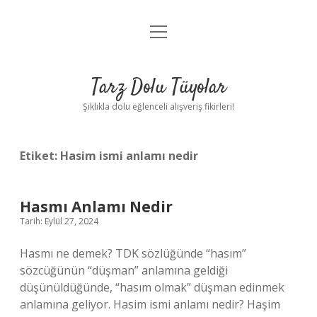
menüyü
Anasayfa
aç
Gizlilik Politikası
Tarz Dolu Tüyolar
Yasal Uyarı
Şıklıkla dolu eğlenceli alışveriş fikirleri!
Hakkımızda
Etiket:
Hasim ismi anlamı nedir
Hasmı Anlamı Nedir
Tarih: Eylül 27, 2024
Hasmı ne demek? TDK sözlüğünde “hasım”
sözcüğünün “düşman” anlamına geldiği
düşünüldüğünde, “hasım olmak” düşman edinmek
anlamına geliyor. Hasim ismi anlamı nedir? Haşim