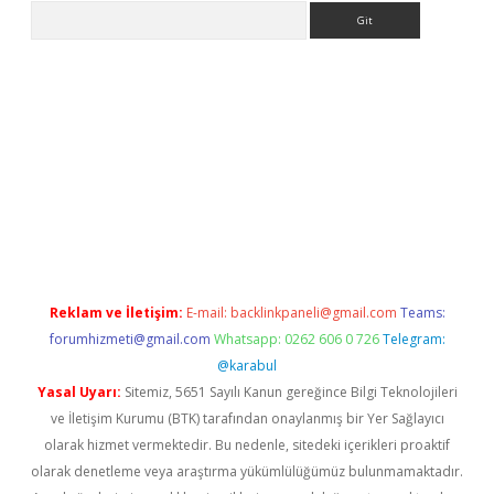
Arama
giriş
betexper.xyz
betci giriş
hiltonbet güncel giriş
Reklam ve İletişim:
E-mail:
backlinkpaneli@gmail.com
Teams:
forumhizmeti@gmail.com
Whatsapp: 0262 606 0 726
Telegram:
@karabul
Yasal Uyarı:
Sitemiz, 5651 Sayılı Kanun gereğince Bilgi Teknolojileri
ve İletişim Kurumu (BTK) tarafından onaylanmış bir Yer Sağlayıcı
olarak hizmet vermektedir. Bu nedenle, sitedeki içerikleri proaktif
olarak denetleme veya araştırma yükümlülüğümüz bulunmamaktadır.