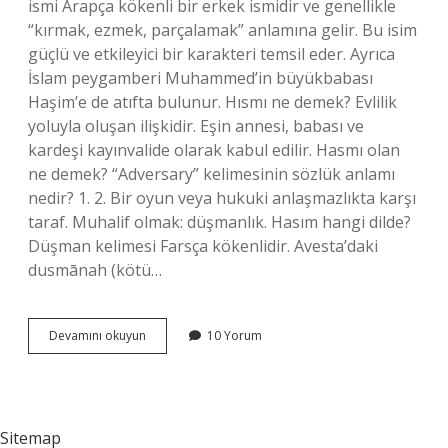
ismi Arapça kökenli bir erkek ismidir ve genellikle
“kırmak, ezmek, parçalamak” anlamına gelir. Bu isim
güçlü ve etkileyici bir karakteri temsil eder. Ayrıca
İslam peygamberi Muhammed’in büyükbabası
Haşim’e de atıfta bulunur. Hısmı ne demek? Evlilik
yoluyla oluşan ilişkidir. Eşin annesi, babası ve
kardeşi kayınvalide olarak kabul edilir. Hasmı olan
ne demek? “Adversary” kelimesinin sözlük anlamı
nedir? 1. 2. Bir oyun veya hukuki anlaşmazlıkta karşı
taraf. Muhalif olmak: düşmanlık. Hasım hangi dilde?
Düşman kelimesi Farsça kökenlidir. Avesta’daki
dusmānah (kötü…
Hasmı
Devamını okuyun
10 Yorum
Anlamı
Nedir
Sitemap