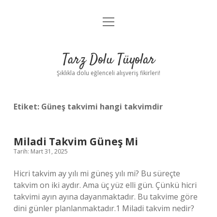
menüyü
Anasayfa
aç
Gizlilik Politikası
Tarz Dolu Tüyolar
Yasal Uyarı
Şıklıkla dolu eğlenceli alışveriş fikirleri!
Hakkımızda
Etiket:
Güneş takvimi hangi takvimdir
Miladi Takvim Güneş Mi
Tarih: Mart 31, 2025
Hicri takvim ay yılı mi güneş yılı mi? Bu süreçte
takvim on iki aydır. Ama üç yüz elli gün. Çünkü hicri
takvimi ayın ayına dayanmaktadır. Bu takvime göre
dini günler planlanmaktadır.1 Miladi takvim nedir?