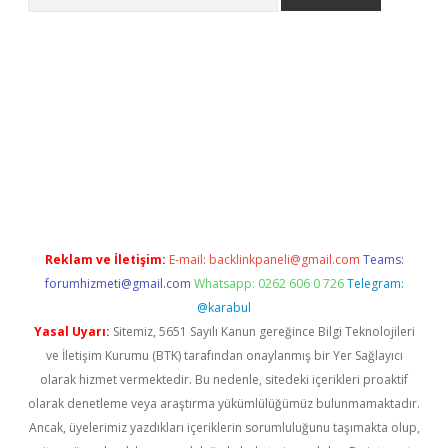
et.online
piabella giriş
betexper.xyz
betci giriş
hiltonbet güncel
Reklam ve İletişim:
E-mail:
backlinkpaneli@gmail.com
Teams:
forumhizmeti@gmail.com
Whatsapp: 0262 606 0 726
Telegram:
@karabul
Yasal Uyarı:
Sitemiz, 5651 Sayılı Kanun gereğince Bilgi Teknolojileri
ve İletişim Kurumu (BTK) tarafından onaylanmış bir Yer Sağlayıcı
olarak hizmet vermektedir. Bu nedenle, sitedeki içerikleri proaktif
olarak denetleme veya araştırma yükümlülüğümüz bulunmamaktadır.
Ancak, üyelerimiz yazdıkları içeriklerin sorumluluğunu taşımakta olup,