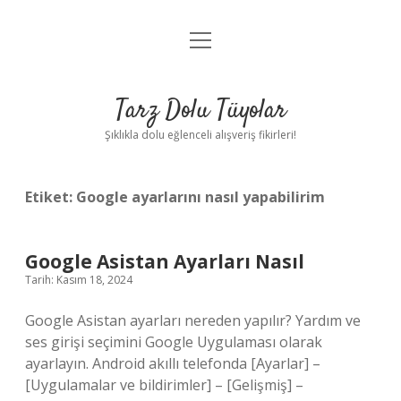
menüyü
Anasayfa
aç
Gizlilik Politikası
Tarz Dolu Tüyolar
Yasal Uyarı
Şıklıkla dolu eğlenceli alışveriş fikirleri!
Hakkımızda
Etiket:
Google ayarlarını nasıl yapabilirim
Google Asistan Ayarları Nasıl
Tarih: Kasım 18, 2024
Google Asistan ayarları nereden yapılır? Yardım ve
ses girişi seçimini Google Uygulaması olarak
ayarlayın. Android akıllı telefonda [Ayarlar] –
[Uygulamalar ve bildirimler] – [Gelişmiş] –