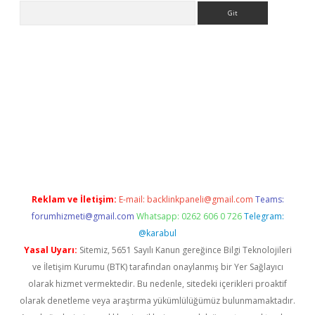
Arama
riş
betexper.xyz
betci giriş
hiltonbet güncel giriş
Reklam ve İletişim:
E-mail:
backlinkpaneli@gmail.com
Teams:
forumhizmeti@gmail.com
Whatsapp: 0262 606 0 726
Telegram:
@karabul
Yasal Uyarı:
Sitemiz, 5651 Sayılı Kanun gereğince Bilgi Teknolojileri
ve İletişim Kurumu (BTK) tarafından onaylanmış bir Yer Sağlayıcı
olarak hizmet vermektedir. Bu nedenle, sitedeki içerikleri proaktif
olarak denetleme veya araştırma yükümlülüğümüz bulunmamaktadır.