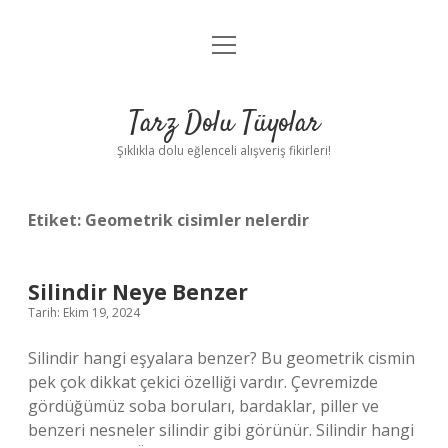
menüyü
Anasayfa
aç
Gizlilik Politikası
Tarz Dolu Tüyolar
Yasal Uyarı
Şıklıkla dolu eğlenceli alışveriş fikirleri!
Hakkımızda
Etiket:
Geometrik cisimler nelerdir
Silindir Neye Benzer
Tarih: Ekim 19, 2024
Silindir hangi eşyalara benzer? Bu geometrik cismin
pek çok dikkat çekici özelliği vardır. Çevremizde
gördüğümüz soba boruları, bardaklar, piller ve
benzeri nesneler silindir gibi görünür. Silindir hangi