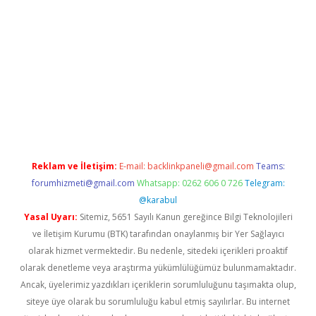
riş
betexper.xyz
betci giriş
hiltonbet güncel giriş
Reklam ve İletişim:
E-mail:
backlinkpaneli@gmail.com
Teams:
forumhizmeti@gmail.com
Whatsapp: 0262 606 0 726
Telegram:
@karabul
Yasal Uyarı:
Sitemiz, 5651 Sayılı Kanun gereğince Bilgi Teknolojileri
ve İletişim Kurumu (BTK) tarafından onaylanmış bir Yer Sağlayıcı
olarak hizmet vermektedir. Bu nedenle, sitedeki içerikleri proaktif
olarak denetleme veya araştırma yükümlülüğümüz bulunmamaktadır.
Ancak, üyelerimiz yazdıkları içeriklerin sorumluluğunu taşımakta olup,
siteye üye olarak bu sorumluluğu kabul etmiş sayılırlar. Bu internet