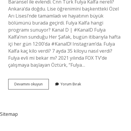
Baransel ile evlendi. Cnn Türk Fulya Kalfa nereli?
Ankara’da doğdu. Lise öğrenimini başkentteki Özel
Arı Lisesi’nde tamamladı ve hayatının büyük
bölümünü burada geçirdi. Fulya Kalfa hangi
programı sunuyor? Kanal D | #KanalD Fulya
Kalfa’nın sunduğu Her Şafak, bugün itibarıyla hafta
içi her gün 12:00’da #KanalD! Instagram’da. Fulya
Kalfa kaç kilo verdi? 7 ayda 35 kiloyu nasıl verdi?
Fulya evli mi bekar mı? 2021 yılında FOX TV’de
çalışmaya başlayan Öztürk, “Fulya…
Habertürk
Devamını okuyun
Yorum Bırak
Fulya
Kalfa
Kimdir
Sitemap