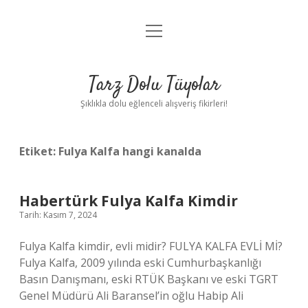
menüyü
Anasayfa
aç
Gizlilik Politikası
Tarz Dolu Tüyolar
Yasal Uyarı
Şıklıkla dolu eğlenceli alışveriş fikirleri!
Hakkımızda
Etiket:
Fulya Kalfa hangi kanalda
Habertürk Fulya Kalfa Kimdir
Tarih: Kasım 7, 2024
Fulya Kalfa kimdir, evli midir? FULYA KALFA EVLİ Mİ?
Fulya Kalfa, 2009 yılında eski Cumhurbaşkanlığı
Basın Danışmanı, eski RTÜK Başkanı ve eski TGRT
Genel Müdürü Ali Baransel’in oğlu Habip Ali