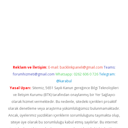
riş
betexper.xyz
betci giriş
hiltonbet güncel giriş
Reklam ve İletişim:
E-mail:
backlinkpaneli@gmail.com
Teams:
forumhizmeti@gmail.com
Whatsapp: 0262 606 0 726
Telegram:
@karabul
Yasal Uyarı:
Sitemiz, 5651 Sayılı Kanun gereğince Bilgi Teknolojileri
ve İletişim Kurumu (BTK) tarafından onaylanmış bir Yer Sağlayıcı
olarak hizmet vermektedir. Bu nedenle, sitedeki içerikleri proaktif
olarak denetleme veya araştırma yükümlülüğümüz bulunmamaktadır.
Ancak, üyelerimiz yazdıkları içeriklerin sorumluluğunu taşımakta olup,
siteye üye olarak bu sorumluluğu kabul etmiş sayılırlar. Bu internet