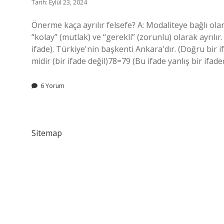
Tarih: Eylül 23, 2024
Önerme kaça ayrılır felsefe? A: Modaliteye bağlı ola
“kolay” (mutlak) ve “gerekli” (zorunlu) olarak ayrıl
ifade). Türkiye'nin başkenti Ankara'dır. (Doğru bir i
midir (bir ifade değil)78=79 (Bu ifade yanlış bir ifade
6 Yorum
Sitemap