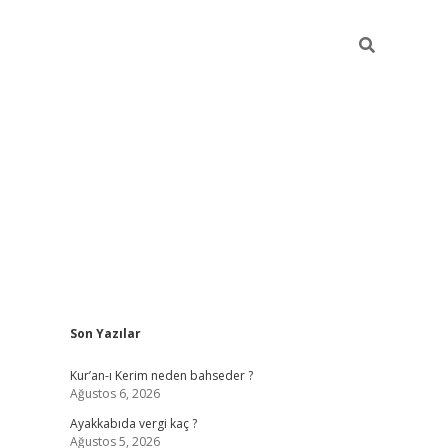
Sidebar
Son Yazılar
betci
hiltonbet
ilbet giriş yap
ilbet.online
piabella giriş
betexp
Kur’an-ı Kerim neden bahseder ?
Ağustos 6, 2026
Ayakkabıda vergi kaç ?
Ağustos 5, 2026