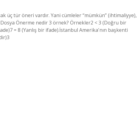
rak üç tür öneri vardır. Yani cümleler “mümkün” (ihtimaliyye),
ır. Dosya Önerme nedir 3 örnek? Örnekler2 < 3 (Doğru bir
fade)7 = 8 (Yanlış bir ifade).İstanbul Amerika'nın başkenti
dir)3