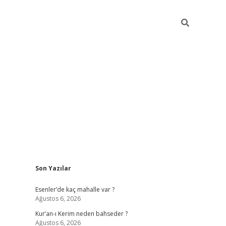
Sidebar
Son Yazılar
betci
hiltonbet
ilbet giriş yap
ilbet.online
piabella giriş
betexp
Esenler’de kaç mahalle var ?
Ağustos 6, 2026
Kur’an-ı Kerim neden bahseder ?
Ağustos 6, 2026