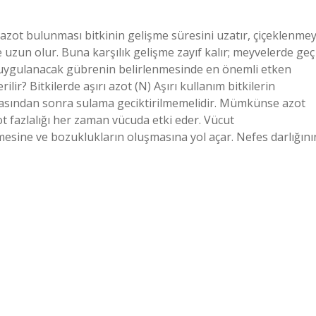
 azot bulunması bitkinin gelişme süresini uzatır, çiçeklenmey
ve uzun olur. Buna karşılık gelişme zayıf kalır; meyvelerde geç
n uygulanacak gübrenin belirlenmesinde en önemli etken
ilir? Bitkilerde aşırı azot (N) Aşırı kullanım bitkilerin
sından sonra sulama geciktirilmemelidir. Mümkünse azot
ot fazlalığı her zaman vücuda etki eder. Vücut
mesine ve bozuklukların oluşmasına yol açar. Nefes darlığını