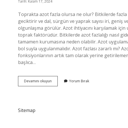
Tarih: Kasım 17, 2024
Toprakta azot fazla olursa ne olur? Bitkilerde fazla
geciktirir ve dal, sürgün ve yaprak sayısı iri, geniş 
olgunlaşma görülür. Azot ihtiyacını karşılamak içi
toprak faktörüdür. Bitkilerde azot fazlalığı nasıl gider
tamamen kurumasına neden olabilir. Azot uygulama
bol suyla uygulanmalıdır. Azot fazlası zararlı mı? Az
fonksiyonlarının artık tam olarak yerine getirileme
başlıca…
Azot
Devamını okuyun
Yorum Bırak
Fazla
Olursa
Ne
Olur
Sitemap