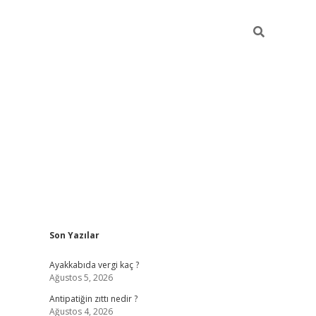
Sidebar
Son Yazılar
betci
hiltonbet
ilbet giriş yap
ilbet.online
piabella giriş
betexp
Ayakkabıda vergi kaç ?
Ağustos 5, 2026
Antipatiğin zıttı nedir ?
Ağustos 4, 2026