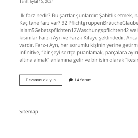
Tarih: Eylül 15, 2024
İlk farz nedir? Bu şartlar şunlardır: Şahitlik etmek
Kaç tane farz var? 32 PflichtgruppenBräucheGla
Islam5Gebetspflichten12Waschungspflichten42 weitere
kısımlar Farz-ı Ayn ve Farz-ı Kifaye şeklindedir. Ancak
vardır. Farz-ı Ayn, her sorumlu kişinin yerine getir
infinitive, “bir şeyi sertçe puanlamak, parçalara ayır
altına almak” anlamına gelir ve bir isim olarak “kesin
Farzdan
Devamını okuyun
14 Yorum
Önce
Farz
Nedir
Sitemap