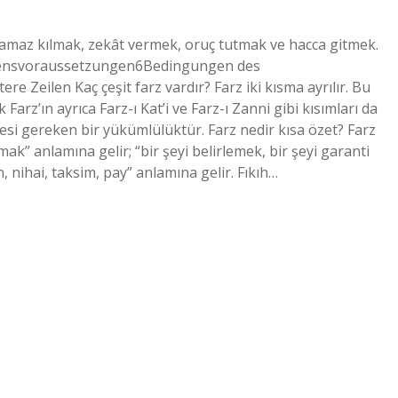
, namaz kılmak, zekât vermek, oruç tutmak ve hacca gitmek.
ubensvoraussetzungen6Bedingungen des
 Zeilen Kaç çeşit farz vardır? Farz iki kısma ayrılır. Bu
 Farz’ın ayrıca Farz-ı Kat’i ve Farz-ı Zanni gibi kısımları da
mesi gereken bir yükümlülüktür. Farz nedir kısa özet? Farz
mak” anlamına gelir; “bir şeyi belirlemek, bir şeyi garanti
, nihai, taksim, pay” anlamına gelir. Fıkıh…