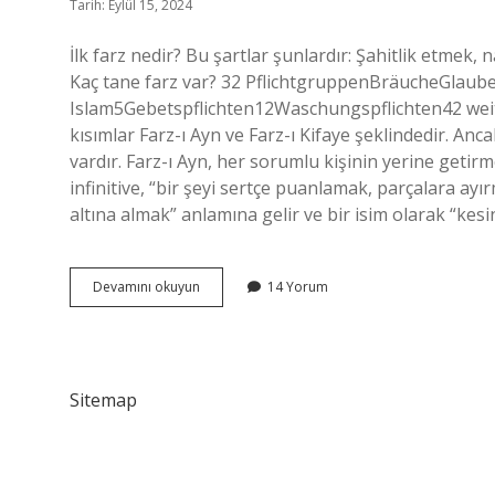
Tarih: Eylül 15, 2024
İlk farz nedir? Bu şartlar şunlardır: Şahitlik etmek
Kaç tane farz var? 32 PflichtgruppenBräucheGla
Islam5Gebetspflichten12Waschungspflichten42 weitere
kısımlar Farz-ı Ayn ve Farz-ı Kifaye şeklindedir. Ancak
vardır. Farz-ı Ayn, her sorumlu kişinin yerine getir
infinitive, “bir şeyi sertçe puanlamak, parçalara ayır
altına almak” anlamına gelir ve bir isim olarak “kesin
Farzdan
Devamını okuyun
14 Yorum
Önce
Farz
Nedir
Sitemap