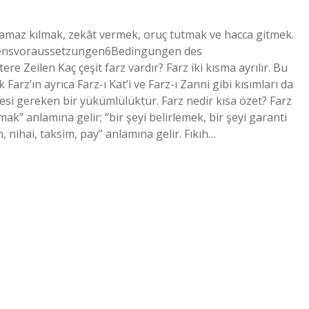
, namaz kılmak, zekât vermek, oruç tutmak ve hacca gitmek.
ubensvoraussetzungen6Bedingungen des
 Zeilen Kaç çeşit farz vardır? Farz iki kısma ayrılır. Bu
 Farz’ın ayrıca Farz-ı Kat’i ve Farz-ı Zanni gibi kısımları da
mesi gereken bir yükümlülüktür. Farz nedir kısa özet? Farz
mak” anlamına gelir; “bir şeyi belirlemek, bir şeyi garanti
, nihai, taksim, pay” anlamına gelir. Fıkıh…