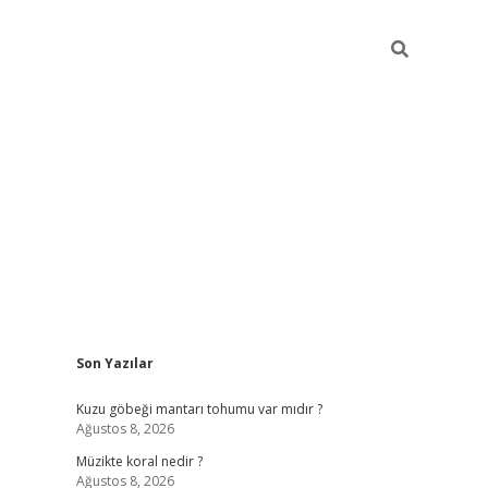
Sidebar
Son Yazılar
betci
hiltonbet
ilbet g
Kuzu göbeği mantarı tohumu var mıdır ?
Ağustos 8, 2026
Müzikte koral nedir ?
Ağustos 8, 2026