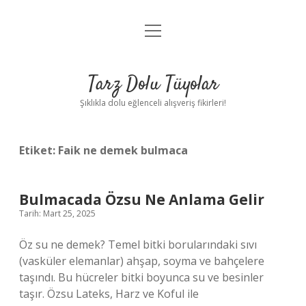
menüyü
Anasayfa
aç
Gizlilik Politikası
Tarz Dolu Tüyolar
Yasal Uyarı
Şıklıkla dolu eğlenceli alışveriş fikirleri!
Hakkımızda
Etiket:
Faik ne demek bulmaca
Bulmacada Özsu Ne Anlama Gelir
Tarih: Mart 25, 2025
Öz su ne demek? Temel bitki borularındaki sıvı
(vasküler elemanlar) ahşap, soyma ve bahçelere
taşındı. Bu hücreler bitki boyunca su ve besinler
taşır. Özsu Lateks, Harz ve Koful ile