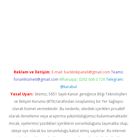
bella giriş
betexper.xyz
betci giriş
hiltonbet güncel giriş
Reklam ve İletişim:
E-mail:
backlinkpaneli@gmail.com
Teams:
forumhizmeti@gmail.com
Whatsapp: 0262 606 0 726
Telegram:
@karabul
Yasal Uyarı:
Sitemiz, 5651 Sayılı Kanun gereğince Bilgi Teknolojileri
ve İletişim Kurumu (BTK) tarafından onaylanmış bir Yer Sağlayıcı
olarak hizmet vermektedir. Bu nedenle, sitedeki içerikleri proaktif
olarak denetleme veya araştırma yükümlülüğümüz bulunmamaktadır.
Ancak, üyelerimiz yazdıkları içeriklerin sorumluluğunu taşımakta olup,
siteye üye olarak bu sorumluluğu kabul etmiş sayılırlar. Bu internet