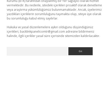
Kurumu (BTK) tarafından onaylanmış bir Yer Sağlayıcı olarak hizmet
vermektedir. Bu nedenle, sitedeki içerikleri proaktif olarak denetleme
veya araştırma yükümlülüğümüz bulunmamaktadır. Ancak, üyelerimiz
yazdıkları içeriklerin sorumluluğunu taşımakta olup, siteye üye olarak
bu sorumluluğu kabul etmiş sayılırlar.
Hukuka ve yasal düzenlemelere aykırı olduğunu düşündüğünüz
içerikleri,
backlinkpanelicomtr@gmail.com
adresine bildirmeniz
halinde, ilgili içerikler yasal süre içerisinde sitemizden kaldırılacaktır.
Arama
ş
betexper.xyz
betci giriş
hiltonbet güncel giriş