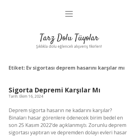
menüyü
Anasayfa
aç
Gizlilik Politikası
Tarz Dolu Tüyolar
Yasal Uyarı
Şıklıkla dolu eğlenceli alışveriş fikirleri!
Hakkımızda
Etiket:
Ev sigortası deprem hasarını karşılar mı
Sigorta Depremi Karşılar Mı
Tarih: Ekim 16, 2024
Deprem sigorta hasarın ne kadarını karşılar?
Binaları hasar görenlere ödenecek birim bedel en
son 25 Kasım 2022’de açıklanmıştı. Zorunlu deprem
sigortası yaptıran ve depremden dolayı evleri hasar