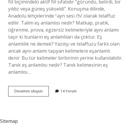
fiil biçimindeki aktif fiil sıfatıdır “göründü, belirdi, bir
yıldız veya güneş yükseldi”. Konuşma dilinde,
Anadolu lehçelerinde ˁayn sesi /h/ olarak telaffuz
edilir. Talim eş anlamlısı nedir? Matkap, pratik,
öğrenme, prova, egzersiz kelimeleriyle aynı anlamı
taşır ki bunların eş anlamlıları da çoktur. Eş
anlamlılık ne demek? Yazılışı ve telaffuzu farklı olan
ancak aynı anlamı taşıyan kelimelere eşanlamlı
denir. Bu tür kelimeler birbirinin yerine kullanılabilir.
Tanık eş anlamlısı nedir? Tanık kelimesinin eş
anlamlısı…
Talihinin
Devamını okuyun
14 Yorum
Eş
Anlamlısı
Nedir
Sitemap