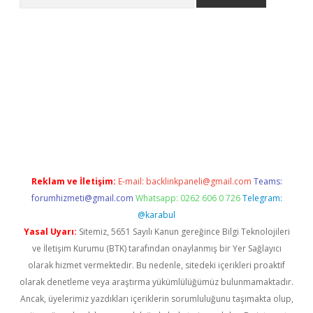
riş
betexper.xyz
betci giriş
hiltonbet güncel giriş
Reklam ve İletişim:
E-mail:
backlinkpaneli@gmail.com
Teams:
forumhizmeti@gmail.com
Whatsapp: 0262 606 0 726
Telegram:
@karabul
Yasal Uyarı:
Sitemiz, 5651 Sayılı Kanun gereğince Bilgi Teknolojileri
ve İletişim Kurumu (BTK) tarafından onaylanmış bir Yer Sağlayıcı
olarak hizmet vermektedir. Bu nedenle, sitedeki içerikleri proaktif
olarak denetleme veya araştırma yükümlülüğümüz bulunmamaktadır.
Ancak, üyelerimiz yazdıkları içeriklerin sorumluluğunu taşımakta olup,