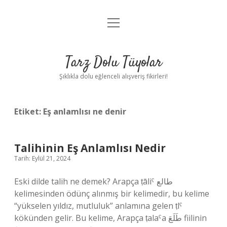
menüyü
Anasayfa
aç
Gizlilik Politikası
Tarz Dolu Tüyolar
Yasal Uyarı
Şıklıkla dolu eğlenceli alışveriş fikirleri!
Hakkımızda
Etiket:
Eş anlamlısı ne denir
Talihinin Eş Anlamlısı Nedir
Tarih: Eylül 21, 2024
Eski dilde talih ne demek? Arapça ṭāliˁ طالع
kelimesinden ödünç alınmış bir kelimedir, bu kelime
“yükselen yıldız, mutluluk” anlamına gelen ṭlˁ
kökünden gelir. Bu kelime, Arapça ṭalaˁa طَلَعَ fiilinin