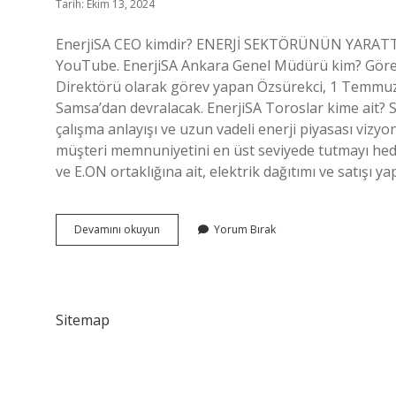
Tarih: Ekim 13, 2024
EnerjiSA CEO kimdir? ENERJİ SEKTÖRÜNÜN YARAT
YouTube. EnerjiSA Ankara Genel Müdürü kim? Göre
Direktörü olarak görev yapan Özsürekci, 1 Temmuz
Samsa’dan devralacak. EnerjiSA Toroslar kime ait? S
çalışma anlayışı ve uzun vadeli enerji piyasası vizy
müşteri memnuniyetini en üst seviyede tutmayı hede
ve E.ON ortaklığına ait, elektrik dağıtımı ve satışı ya
Ömer
Devamını okuyun
Yorum Bırak
Faruk
Gültekin
Enerjisa
Nereli
Sitemap