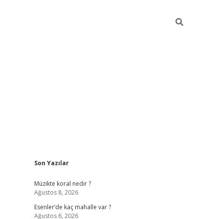
Sidebar
Son Yazılar
betci
hiltonbet
ilbet giriş yap
ilbet.online
piabella giriş
betex
Müzikte koral nedir ?
Ağustos 8, 2026
Esenler’de kaç mahalle var ?
Ağustos 6, 2026