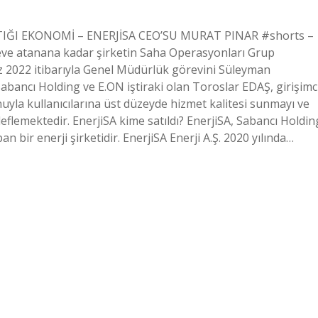
TIĞI EKONOMİ – ENERJİSA CEO’SU MURAT PINAR #shorts –
ve atanana kadar şirketin Saha Operasyonları Grup
 2022 itibarıyla Genel Müdürlük görevini Süleyman
abancı Holding ve E.ON iştiraki olan Toroslar EDAŞ, girişimc
onuyla kullanıcılarına üst düzeyde hizmet kalitesi sunmayı ve
flemektedir. EnerjiSA kime satıldı? EnerjiSA, Sabancı Holdin
pan bir enerji şirketidir. EnerjiSA Enerji A.Ş. 2020 yılında…