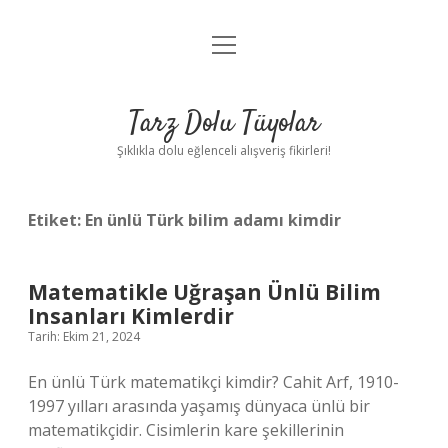
menüyü
Anasayfa
aç
Gizlilik Politikası
Tarz Dolu Tüyolar
Yasal Uyarı
Şıklıkla dolu eğlenceli alışveriş fikirleri!
Hakkımızda
Etiket:
En ünlü Türk bilim adamı kimdir
Matematikle Uğraşan Ünlü Bilim
Insanları Kimlerdir
Tarih: Ekim 21, 2024
En ünlü Türk matematikçi kimdir? Cahit Arf, 1910-
1997 yılları arasında yaşamış dünyaca ünlü bir
matematikçidir. Cisimlerin kare şekillerinin