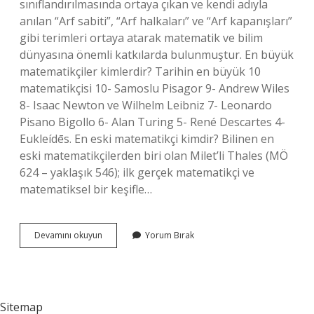
sınıflandırılmasında ortaya çıkan ve kendi adıyla
anılan “Arf sabiti”, “Arf halkaları” ve “Arf kapanışları”
gibi terimleri ortaya atarak matematik ve bilim
dünyasına önemli katkılarda bulunmuştur. En büyük
matematikçiler kimlerdir? Tarihin en büyük 10
matematikçisi 10- Samoslu Pisagor 9- Andrew Wiles
8- Isaac Newton ve Wilhelm Leibniz 7- Leonardo
Pisano Bigollo 6- Alan Turing 5- René Descartes 4-
Eukleídēs. En eski matematikçi kimdir? Bilinen en
eski matematikçilerden biri olan Milet’li Thales (MÖ
624 – yaklaşık 546); ilk gerçek matematikçi ve
matematiksel bir keşifle…
Matematikle
Devamını okuyun
Yorum Bırak
Uğraşan
Ünlü
Bilim
Insanları
Kimlerdir
Sitemap