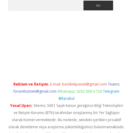
Arama
riş
betexper.xyz
betci giriş
hiltonbet güncel giriş
Reklam ve İletişim:
E-mail:
backlinkpaneli@gmail.com
Teams:
forumhizmeti@gmail.com
Whatsapp: 0262 606 0 726
Telegram:
@karabul
Yasal Uyarı:
Sitemiz, 5651 Sayılı Kanun gereğince Bilgi Teknolojileri
ve İletişim Kurumu (BTK) tarafından onaylanmış bir Yer Sağlayıcı
olarak hizmet vermektedir. Bu nedenle, sitedeki içerikleri proaktif
olarak denetleme veya araştırma yükümlülüğümüz bulunmamaktadır.