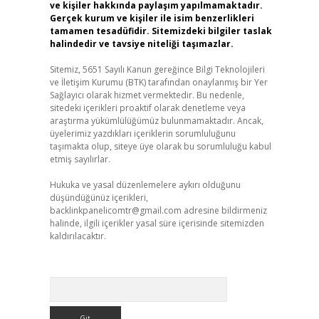
ve kişiler hakkında paylaşım yapılmamaktadır.
Gerçek kurum ve kişiler ile isim benzerlikleri
tamamen tesadüfidir. Sitemizdeki bilgiler taslak
halindedir ve tavsiye niteliği taşımazlar.
Sitemiz, 5651 Sayılı Kanun gereğince Bilgi Teknolojileri
ve İletişim Kurumu (BTK) tarafından onaylanmış bir Yer
Sağlayıcı olarak hizmet vermektedir. Bu nedenle,
sitedeki içerikleri proaktif olarak denetleme veya
araştırma yükümlülüğümüz bulunmamaktadır. Ancak,
üyelerimiz yazdıkları içeriklerin sorumluluğunu
taşımakta olup, siteye üye olarak bu sorumluluğu kabul
etmiş sayılırlar.
Hukuka ve yasal düzenlemelere aykırı olduğunu
düşündüğünüz içerikleri,
backlinkpanelicomtr@gmail.com
adresine bildirmeniz
halinde, ilgili içerikler yasal süre içerisinde sitemizden
kaldırılacaktır.
Arama