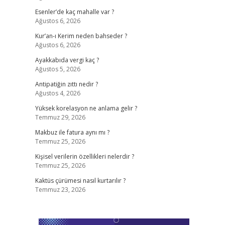
Esenler’de kaç mahalle var ?
Ağustos 6, 2026
Kur’an-ı Kerim neden bahseder ?
Ağustos 6, 2026
Ayakkabıda vergi kaç ?
Ağustos 5, 2026
Antipatiğin zıttı nedir ?
Ağustos 4, 2026
Yüksek korelasyon ne anlama gelir ?
Temmuz 29, 2026
Makbuz ile fatura aynı mı ?
Temmuz 25, 2026
Kişisel verilerin özellikleri nelerdir ?
Temmuz 25, 2026
Kaktüs çürümesi nasıl kurtarılır ?
Temmuz 23, 2026