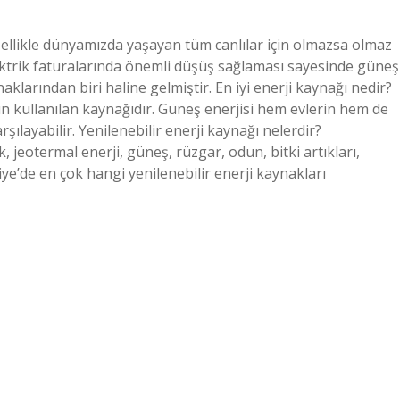
 Özellikle dünyamızda yaşayan tüm canlılar için olmazsa olmaz
 elektrik faturalarında önemli düşüş sağlaması sayesinde güneş
aklarından biri haline gelmiştir. En iyi enerji kaynağı nedir?
n kullanılan kaynağıdır. Güneş enerjisi hem evlerin hem de
arşılayabilir. Yenilenebilir enerji kaynağı nelerdir?
, jeotermal enerji, güneş, rüzgar, odun, bitki artıkları,
iye’de en çok hangi yenilenebilir enerji kaynakları