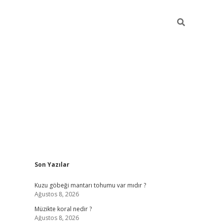
Sidebar
Son Yazılar
betci
hiltonbet
ilbet giriş yap
ilbet.online
piabella giriş
betexp
Kuzu göbeği mantarı tohumu var mıdır ?
Ağustos 8, 2026
Müzikte koral nedir ?
Ağustos 8, 2026