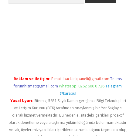
riş
betexper.xyz
betci giriş
hiltonbet güncel giriş
Reklam ve İletişim:
E-mail:
backlinkpaneli@gmail.com
Teams:
forumhizmeti@gmail.com
Whatsapp: 0262 606 0 726
Telegram:
@karabul
Yasal Uyarı:
Sitemiz, 5651 Sayılı Kanun gereğince Bilgi Teknolojileri
ve İletişim Kurumu (BTK) tarafından onaylanmış bir Yer Sağlayıcı
olarak hizmet vermektedir. Bu nedenle, sitedeki içerikleri proaktif
olarak denetleme veya araştırma yükümlülüğümüz bulunmamaktadır.
Ancak, üyelerimiz yazdıkları içeriklerin sorumluluğunu taşımakta olup,