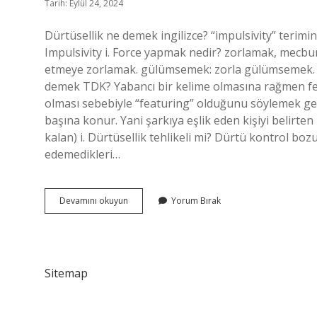
Tarih: Eylül 24, 2024
Dürtüsellik ne demek ingilizce? “impulsivity” terimin
Impulsivity i. Force yapmak nedir? zorlamak, mecbur 
etmeye zorlamak. gülümsemek: zorla gülümsemek. el
demek TDK? Yabancı bir kelime olmasına rağmen feat 
olması sebebiyle “featuring” olduğunu söylemek gerek
başına konur. Yani şarkıya eşlik eden kişiyi belirten
kalan) i. Dürtüsellik tehlikeli mi? Dürtü kontrol boz
edemedikleri…
Forceful
Devamını okuyun
Yorum Bırak
Ne
Demek
Sitemap