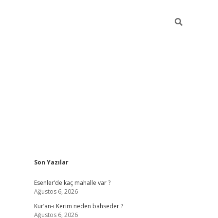
Sidebar
Son Yazılar
betci
hiltonbet
ilbet giriş yap
ilbet.online
piabella giriş
betex
Esenler’de kaç mahalle var ?
Ağustos 6, 2026
Kur’an-ı Kerim neden bahseder ?
Ağustos 6, 2026