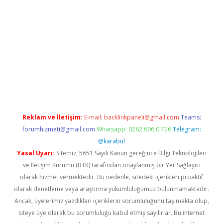
riş
betexper.xyz
betci giriş
hiltonbet güncel giriş
Reklam ve İletişim:
E-mail:
backlinkpaneli@gmail.com
Teams:
forumhizmeti@gmail.com
Whatsapp: 0262 606 0 726
Telegram:
@karabul
Yasal Uyarı:
Sitemiz, 5651 Sayılı Kanun gereğince Bilgi Teknolojileri
ve İletişim Kurumu (BTK) tarafından onaylanmış bir Yer Sağlayıcı
olarak hizmet vermektedir. Bu nedenle, sitedeki içerikleri proaktif
olarak denetleme veya araştırma yükümlülüğümüz bulunmamaktadır.
Ancak, üyelerimiz yazdıkları içeriklerin sorumluluğunu taşımakta olup,
siteye üye olarak bu sorumluluğu kabul etmiş sayılırlar. Bu internet