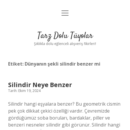
menüyü
Anasayfa
aç
Gizlilik Politikası
Tarz Dolu Tüyolar
Yasal Uyarı
Şıklıkla dolu eğlenceli alışveriş fikirleri!
Hakkımızda
Etiket:
Dünyanın şekli silindir benzer mi
Silindir Neye Benzer
Tarih: Ekim 19, 2024
Silindir hangi eşyalara benzer? Bu geometrik cismin
pek çok dikkat çekici özelliği vardır. Çevremizde
gördüğümüz soba boruları, bardaklar, piller ve
benzeri nesneler silindir gibi görünür. Silindir hangi