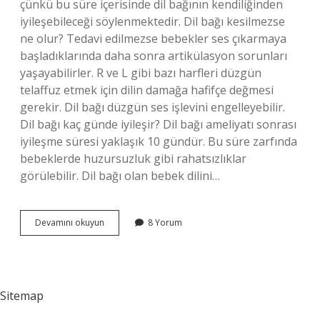
çünkü bu süre içerisinde dil bağının kendiliğinden
iyileşebileceği söylenmektedir. Dil bağı kesilmezse
ne olur? Tedavi edilmezse bebekler ses çıkarmaya
başladıklarında daha sonra artikülasyon sorunları
yaşayabilirler. R ve L gibi bazı harfleri düzgün
telaffuz etmek için dilin damağa hafifçe değmesi
gerekir. Dil bağı düzgün ses işlevini engelleyebilir.
Dil bağı kaç günde iyileşir? Dil bağı ameliyatı sonrası
iyileşme süresi yaklaşık 10 gündür. Bu süre zarfında
bebeklerde huzursuzluk gibi rahatsızlıklar
görülebilir. Dil bağı olan bebek dilini…
Dil
Devamını okuyun
8 Yorum
Bağı
Kendi
Kendine
Geçer
Mi
Sitemap