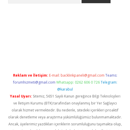
riş
betexper.xyz
betci giriş
hiltonbet güncel giriş
Reklam ve İletişim:
E-mail:
backlinkpaneli@gmail.com
Teams:
forumhizmeti@gmail.com
Whatsapp: 0262 606 0 726
Telegram:
@karabul
Yasal Uyarı:
Sitemiz, 5651 Sayılı Kanun gereğince Bilgi Teknolojileri
ve İletişim Kurumu (BTK) tarafından onaylanmış bir Yer Sağlayıcı
olarak hizmet vermektedir. Bu nedenle, sitedeki içerikleri proaktif
olarak denetleme veya araştırma yükümlülüğümüz bulunmamaktadır.
Ancak, üyelerimiz yazdıkları içeriklerin sorumluluğunu taşımakta olup,