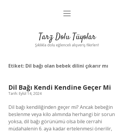
menüyü
Anasayfa
aç
Gizlilik Politikası
Tarz Dolu Tüyolar
Yasal Uyarı
Şıklıkla dolu eğlenceli alışveriş fikirleri!
Hakkımızda
Etiket:
Dil bağı olan bebek dilini çıkarır mı
Dil Bağı Kendi Kendine Geçer Mi
Tarih: Eylül 14, 2024
Dil bağı kendiliğinden geçer mi? Ancak bebeğin
beslenme veya kilo alımında herhangi bir sorun
yoksa, dil bağı görünümü olsa bile cerrahi
müdahalenin 6. aya kadar ertelenmesi önerilir,