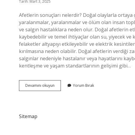
Tarih: Mart 3, 2025
Afetlerin sonuçları nelerdir? Doğal olaylarla ortaya çı
yaralanmalar, yaralanmalar ve ölüm olan insan toplu
ve salgın hastalıklara neden olur. Doğal afetlerin etki
kaybedebilir ve temel ihtiyaçlar olan su, yiyecek ve
felaketler altyapıyı etkileyebilir ve elektrik kesintil
kırılmasına neden olabilir. Doğal afetlerin verdiği za
salgınlar nedeniyle hastalanır veya hayatlarını kay
kentleşme ve yaşam standartlarının gelişimi gibi…
Doğal
Devamını okuyun
Yorum Bırak
Afetlerin
Sonuçları
Nelerdir
Sitemap