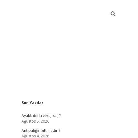
Sidebar
Son Yazılar
betci
hiltonbet
ilbet giriş yap
ilbet.online
piabella giriş
betexp
Ayakkabıda vergi kaç ?
Ağustos 5, 2026
Antipatiğin zıttı nedir ?
Ağustos 4, 2026