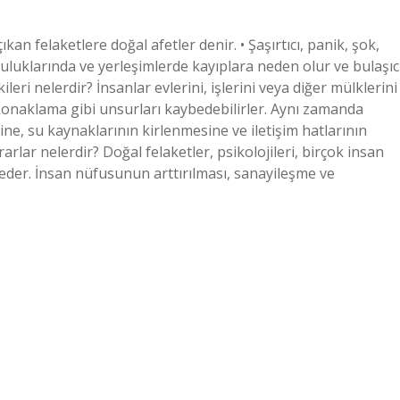
kan felaketlere doğal afetler denir. • Şaşırtıcı, panik, şok,
luklarında ve yerleşimlerde kayıplara neden olur ve bulaşıc
leri nelerdir? İnsanlar evlerini, işlerini veya diğer mülklerini
 konaklama gibi unsurları kaybedebilirler. Aynı zamanda
erine, su kaynaklarının kirlenmesine ve iletişim hatlarının
rarlar nelerdir? Doğal felaketler, psikolojileri, birçok insan
beder. İnsan nüfusunun arttırılması, sanayileşme ve