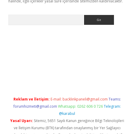
halinde, ilgili içerikler yasal süre içerisinde sitemizden kaldırılacaktır.
Arama
riş
betexper.xyz
betci giriş
hiltonbet güncel giriş
Reklam ve İletişim:
E-mail:
backlinkpaneli@gmail.com
Teams:
forumhizmeti@gmail.com
Whatsapp: 0262 606 0 726
Telegram:
@karabul
Yasal Uyarı:
Sitemiz, 5651 Sayılı Kanun gereğince Bilgi Teknolojileri
ve İletişim Kurumu (BTK) tarafından onaylanmış bir Yer Sağlayıcı