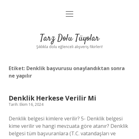
menüyü
Anasayfa
aç
Gizlilik Politikası
Tarz Dolu Tüyolar
Yasal Uyarı
Şıklıkla dolu eğlenceli alışveriş fikirleri!
Hakkımızda
Etiket:
Denklik başvurusu onaylandıktan sonra
ne yapılır
Denklik Herkese Verilir Mi
Tarih: Ekim 16, 2024
Denklik belgesi kimlere verilir? 5- Denklik belgesi
kime verilir ve hangi mevzuata göre atanır? Denklik
belgesi tüm başvuranlara (T.C. vatandaşları ve