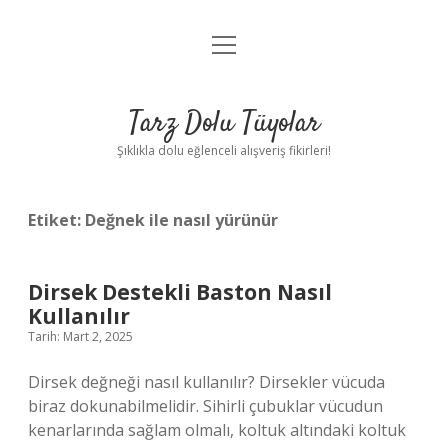
menüyü
Anasayfa
aç
Gizlilik Politikası
Tarz Dolu Tüyolar
Yasal Uyarı
Şıklıkla dolu eğlenceli alışveriş fikirleri!
Hakkımızda
Etiket:
Değnek ile nasıl yürünür
Dirsek Destekli Baston Nasıl
Kullanılır
Tarih: Mart 2, 2025
Dirsek değneği nasıl kullanılır? Dirsekler vücuda
biraz dokunabilmelidir. Sihirli çubuklar vücudun
kenarlarında sağlam olmalı, koltuk altındaki koltuk