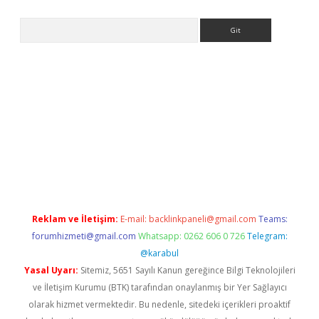
Arama
riş
betexper.xyz
betci giriş
hiltonbet güncel giriş
Reklam ve İletişim:
E-mail:
backlinkpaneli@gmail.com
Teams:
forumhizmeti@gmail.com
Whatsapp: 0262 606 0 726
Telegram:
@karabul
Yasal Uyarı:
Sitemiz, 5651 Sayılı Kanun gereğince Bilgi Teknolojileri
ve İletişim Kurumu (BTK) tarafından onaylanmış bir Yer Sağlayıcı
olarak hizmet vermektedir. Bu nedenle, sitedeki içerikleri proaktif