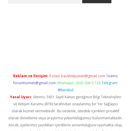
riş
betexper.xyz
betci giriş
hiltonbet güncel giriş
Reklam ve İletişim:
E-mail:
backlinkpaneli@gmail.com
Teams:
forumhizmeti@gmail.com
Whatsapp: 0262 606 0 726
Telegram:
@karabul
Yasal Uyarı:
Sitemiz, 5651 Sayılı Kanun gereğince Bilgi Teknolojileri
ve İletişim Kurumu (BTK) tarafından onaylanmış bir Yer Sağlayıcı
olarak hizmet vermektedir. Bu nedenle, sitedeki içerikleri proaktif
olarak denetleme veya araştırma yükümlülüğümüz bulunmamaktadır.
Ancak, üyelerimiz yazdıkları içeriklerin sorumluluğunu taşımakta olup,