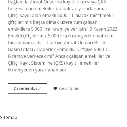
bağlamda Ziraat Odası’na kayıtlı olan veya ÇKS
belgesi olan emekliler bu haktan yararlanamaz.
Çiftçi kaydı olan emekli 5000 TL alacak mı? “Emekli
çiftçilerimiz başta olmak üzere tüm çalışan
emeklilere 5.000 lira ikramiye verilsin.” 9 Kasım 2023
Emekli çiftçilerimiz 5.000 lira ikramiyeden mahrum
bırakılmamalıdır. . Türkiye Ziraat Odaları Birliği ›
Basın Odası › Haberler › emekli… Çiftçiye 5000 TL
ikramiye verilecek mi? Ancak çalışan emekliler ve
Çiftçi Kayıt Sistemi’ne (ÇKS) kayıtlı emekliler
ikramiyeden yararlanamadı.…
Çks
Devamını okuyun
Yorum Bırak
Belgesi
Olan
5000
Tl
Alabilir
Sitemap
Mi