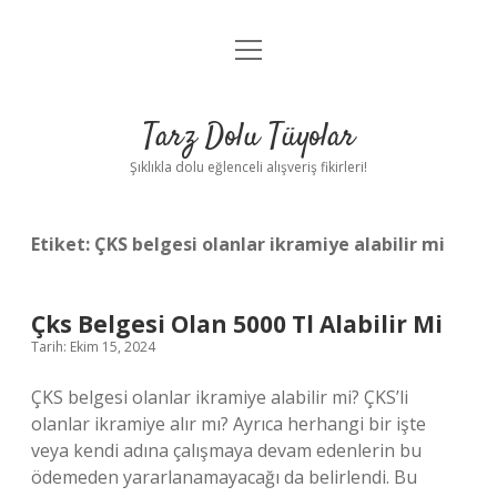
menüyü
Anasayfa
aç
Gizlilik Politikası
Tarz Dolu Tüyolar
Yasal Uyarı
Şıklıkla dolu eğlenceli alışveriş fikirleri!
Hakkımızda
Etiket:
ÇKS belgesi olanlar ikramiye alabilir mi
Çks Belgesi Olan 5000 Tl Alabilir Mi
Tarih: Ekim 15, 2024
ÇKS belgesi olanlar ikramiye alabilir mi? ÇKS’li
olanlar ikramiye alır mı? Ayrıca herhangi bir işte
veya kendi adına çalışmaya devam edenlerin bu
ödemeden yararlanamayacağı da belirlendi. Bu