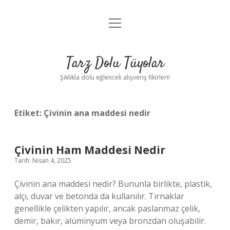
menüyü
Anasayfa
aç
Gizlilik Politikası
Tarz Dolu Tüyolar
Yasal Uyarı
Şıklıkla dolu eğlenceli alışveriş fikirleri!
Hakkımızda
Etiket:
Çivinin ana maddesi nedir
Çivinin Ham Maddesi Nedir
Tarih: Nisan 4, 2025
Çivinin ana maddesi nedir? Bununla birlikte, plastik,
alçı, duvar ve betonda da kullanılır. Tırnaklar
genellikle çelikten yapılır, ancak paslanmaz çelik,
demir, bakır, alüminyum veya bronzdan oluşabilir.