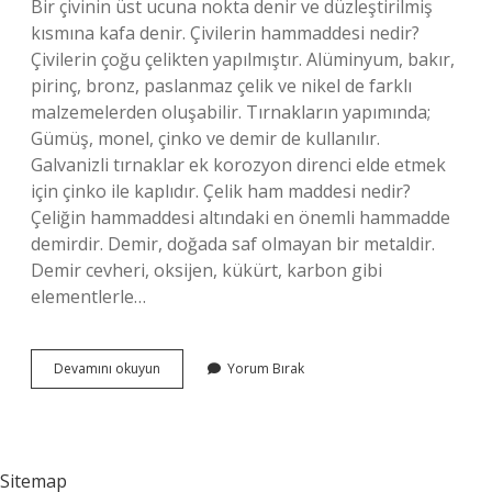
Bir çivinin üst ucuna nokta denir ve düzleştirilmiş
kısmına kafa denir. Çivilerin hammaddesi nedir?
Çivilerin çoğu çelikten yapılmıştır. Alüminyum, bakır,
pirinç, bronz, paslanmaz çelik ve nikel de farklı
malzemelerden oluşabilir. Tırnakların yapımında;
Gümüş, monel, çinko ve demir de kullanılır.
Galvanizli tırnaklar ek korozyon direnci elde etmek
için çinko ile kaplıdır. Çelik ham maddesi nedir?
Çeliğin hammaddesi altındaki en önemli hammadde
demirdir. Demir, doğada saf olmayan bir metaldir.
Demir cevheri, oksijen, kükürt, karbon gibi
elementlerle…
Çivinin
Devamını okuyun
Yorum Bırak
Ham
Maddesi
Nedir
Sitemap