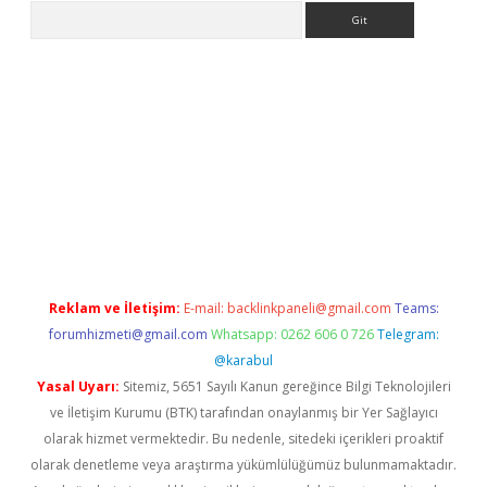
Arama
riş
betexper.xyz
betci giriş
hiltonbet güncel giriş
Reklam ve İletişim:
E-mail:
backlinkpaneli@gmail.com
Teams:
forumhizmeti@gmail.com
Whatsapp: 0262 606 0 726
Telegram:
@karabul
Yasal Uyarı:
Sitemiz, 5651 Sayılı Kanun gereğince Bilgi Teknolojileri
ve İletişim Kurumu (BTK) tarafından onaylanmış bir Yer Sağlayıcı
olarak hizmet vermektedir. Bu nedenle, sitedeki içerikleri proaktif
olarak denetleme veya araştırma yükümlülüğümüz bulunmamaktadır.