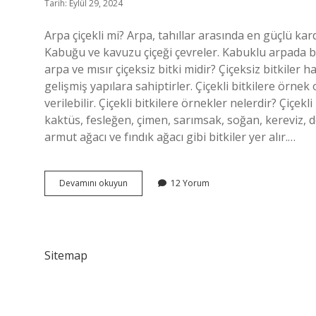
Tarih: Eylül 29, 2024
Arpa çiçekli mi? Arpa, tahıllar arasında en güçlü ka
Kabuğu ve kavuzu çiçeği çevreler. Kabuklu arpada b
arpa ve mısır çiçeksiz bitki midir? Çiçeksiz bitkiler ha
gelişmiş yapılara sahiptirler. Çiçekli bitkilere örnek
verilebilir. Çiçekli bitkilere örnekler nelerdir? Çiçek
kaktüs, fesleğen, çimen, sarımsak, soğan, kereviz, d
armut ağacı ve fındık ağacı gibi bitkiler yer alır.…
Arpa
Devamını okuyun
12 Yorum
Çiçekli
Bir
Bitki
Mi
Sitemap