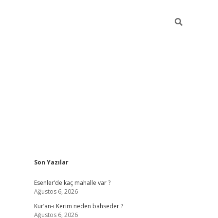
Sidebar
Son Yazılar
betci
hiltonbet
ilbet giriş yap
ilbet.online
piabella giriş
betex
Esenler’de kaç mahalle var ?
Ağustos 6, 2026
Kur’an-ı Kerim neden bahseder ?
Ağustos 6, 2026