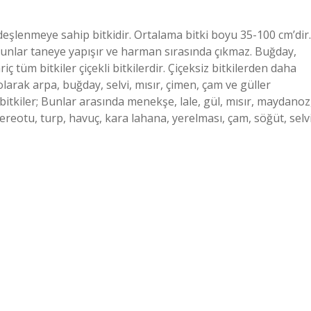
rdeşlenmeye sahip bitkidir. Ortalama bitki boyu 35-100 cm’dir.
unlar taneye yapışır ve harman sırasında çıkmaz. Buğday,
riç tüm bitkiler çiçekli bitkilerdir. Çiçeksiz bitkilerden daha
 olarak arpa, buğday, selvi, mısır, çimen, çam ve güller
li bitkiler; Bunlar arasında menekşe, lale, gül, mısır, maydanoz
ereotu, turp, havuç, kara lahana, yerelması, çam, söğüt, selvi