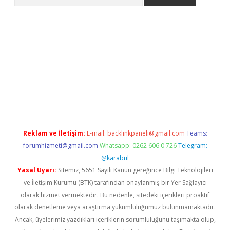
riş
betexper.xyz
betci giriş
hiltonbet güncel giriş
Reklam ve İletişim:
E-mail:
backlinkpaneli@gmail.com
Teams:
forumhizmeti@gmail.com
Whatsapp: 0262 606 0 726
Telegram:
@karabul
Yasal Uyarı:
Sitemiz, 5651 Sayılı Kanun gereğince Bilgi Teknolojileri
ve İletişim Kurumu (BTK) tarafından onaylanmış bir Yer Sağlayıcı
olarak hizmet vermektedir. Bu nedenle, sitedeki içerikleri proaktif
olarak denetleme veya araştırma yükümlülüğümüz bulunmamaktadır.
Ancak, üyelerimiz yazdıkları içeriklerin sorumluluğunu taşımakta olup,