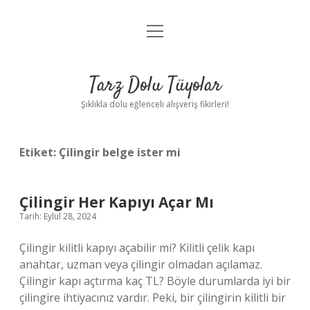
menüyü
Anasayfa
aç
Gizlilik Politikası
Tarz Dolu Tüyolar
Yasal Uyarı
Şıklıkla dolu eğlenceli alışveriş fikirleri!
Hakkımızda
Etiket:
Çilingir belge ister mi
Çilingir Her Kapıyı Açar Mı
Tarih: Eylül 28, 2024
Çilingir kilitli kapıyı açabilir mi? Kilitli çelik kapı
anahtar, uzman veya çilingir olmadan açılamaz.
Çilingir kapı açtırma kaç TL? Böyle durumlarda iyi bir
çilingire ihtiyacınız vardır. Peki, bir çilingirin kilitli bir