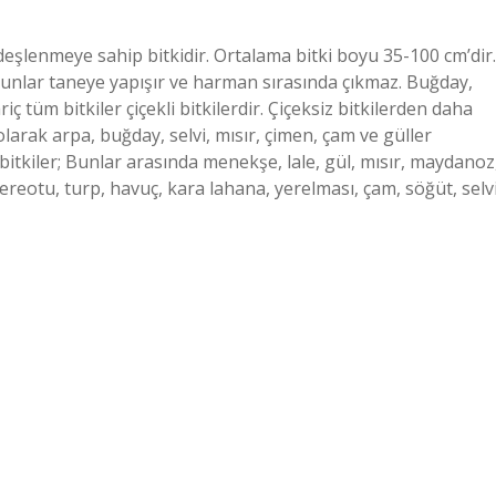
rdeşlenmeye sahip bitkidir. Ortalama bitki boyu 35-100 cm’dir.
unlar taneye yapışır ve harman sırasında çıkmaz. Buğday,
riç tüm bitkiler çiçekli bitkilerdir. Çiçeksiz bitkilerden daha
 olarak arpa, buğday, selvi, mısır, çimen, çam ve güller
li bitkiler; Bunlar arasında menekşe, lale, gül, mısır, maydanoz
ereotu, turp, havuç, kara lahana, yerelması, çam, söğüt, selvi