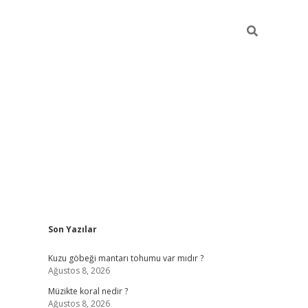
Sidebar
Son Yazılar
betci
hiltonbet
ilbet giriş yap
ilbet.online
piabella giriş
betexp
Kuzu göbeği mantarı tohumu var mıdır ?
Ağustos 8, 2026
Müzikte koral nedir ?
Ağustos 8, 2026