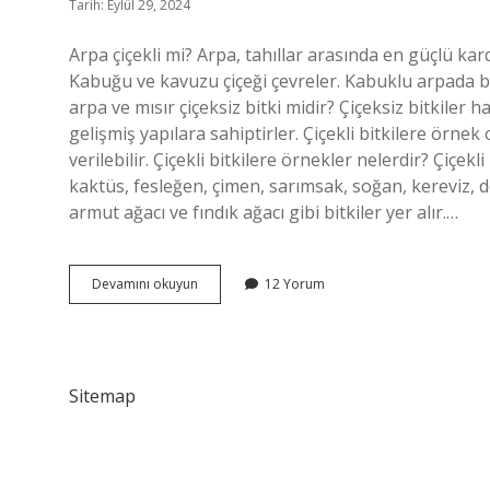
Tarih: Eylül 29, 2024
Arpa çiçekli mi? Arpa, tahıllar arasında en güçlü ka
Kabuğu ve kavuzu çiçeği çevreler. Kabuklu arpada b
arpa ve mısır çiçeksiz bitki midir? Çiçeksiz bitkiler ha
gelişmiş yapılara sahiptirler. Çiçekli bitkilere örnek
verilebilir. Çiçekli bitkilere örnekler nelerdir? Çiçek
kaktüs, fesleğen, çimen, sarımsak, soğan, kereviz, d
armut ağacı ve fındık ağacı gibi bitkiler yer alır.…
Arpa
Devamını okuyun
12 Yorum
Çiçekli
Bir
Bitki
Mi
Sitemap