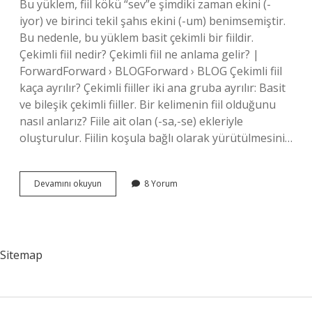
Bu yüklem, fiil kökü “sev”e şimdiki zaman ekini (-
iyor) ve birinci tekil şahıs ekini (-um) benimsemiştir.
Bu nedenle, bu yüklem basit çekimli bir fiildir.
Çekimli fiil nedir? Çekimli fiil ne anlama gelir? |
ForwardForward › BLOGForward › BLOG Çekimli fiil
kaça ayrılır? Çekimli fiiller iki ana gruba ayrılır: Basit
ve bileşik çekimli fiiller. Bir kelimenin fiil olduğunu
nasıl anlarız? Fiile ait olan (-sa,-se) ekleriyle
oluşturulur. Fiilin koşula bağlı olarak yürütülmesini…
Çekimli
Devamını okuyun
8 Yorum
Fiil
Nasıl
Anlaşılır
Sitemap