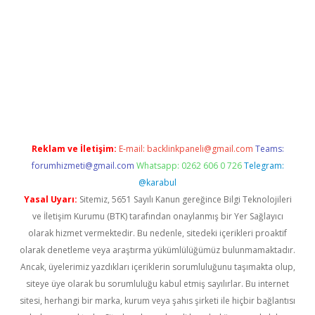
riş
betexper.xyz
betci giriş
hiltonbet güncel giriş
Reklam ve İletişim:
E-mail:
backlinkpaneli@gmail.com
Teams:
forumhizmeti@gmail.com
Whatsapp: 0262 606 0 726
Telegram:
@karabul
Yasal Uyarı:
Sitemiz, 5651 Sayılı Kanun gereğince Bilgi Teknolojileri
ve İletişim Kurumu (BTK) tarafından onaylanmış bir Yer Sağlayıcı
olarak hizmet vermektedir. Bu nedenle, sitedeki içerikleri proaktif
olarak denetleme veya araştırma yükümlülüğümüz bulunmamaktadır.
Ancak, üyelerimiz yazdıkları içeriklerin sorumluluğunu taşımakta olup,
siteye üye olarak bu sorumluluğu kabul etmiş sayılırlar. Bu internet
sitesi, herhangi bir marka, kurum veya şahıs şirketi ile hiçbir bağlantısı