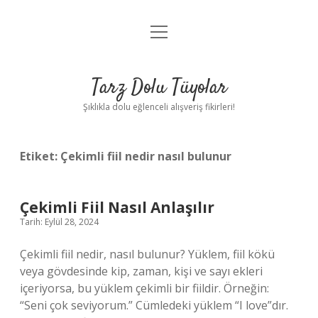
menüyü
Anasayfa
aç
Gizlilik Politikası
Tarz Dolu Tüyolar
Yasal Uyarı
Şıklıkla dolu eğlenceli alışveriş fikirleri!
Hakkımızda
Etiket:
Çekimli fiil nedir nasıl bulunur
Çekimli Fiil Nasıl Anlaşılır
Tarih: Eylül 28, 2024
Çekimli fiil nedir, nasıl bulunur? Yüklem, fiil kökü
veya gövdesinde kip, zaman, kişi ve sayı ekleri
içeriyorsa, bu yüklem çekimli bir fiildir. Örneğin:
“Seni çok seviyorum.” Cümledeki yüklem “I love”dır.