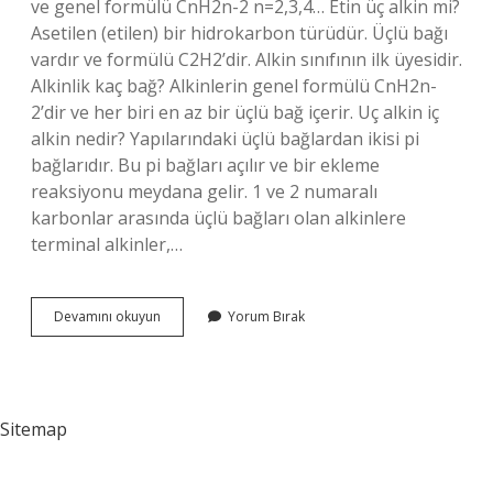
ve genel formülü CnH2n-2 n=2,3,4… Etin üç alkin mi?
Asetilen (etilen) bir hidrokarbon türüdür. Üçlü bağı
vardır ve formülü C2H2’dir. Alkin sınıfının ilk üyesidir.
Alkinlik kaç bağ? Alkinlerin genel formülü CnH2n-
2’dir ve her biri en az bir üçlü bağ içerir. Uç alkin iç
alkin nedir? Yapılarındaki üçlü bağlardan ikisi pi
bağlarıdır. Bu pi bağları açılır ve bir ekleme
reaksiyonu meydana gelir. 1 ve 2 numaralı
karbonlar arasında üçlü bağları olan alkinlere
terminal alkinler,…
Alkinlerin
Devamını okuyun
Yorum Bırak
Genel
Formülü
Nedir
Sitemap