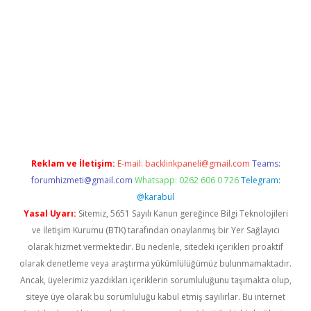
riş
betexper.xyz
betci giriş
hiltonbet güncel giriş
Reklam ve İletişim:
E-mail:
backlinkpaneli@gmail.com
Teams:
forumhizmeti@gmail.com
Whatsapp: 0262 606 0 726
Telegram:
@karabul
Yasal Uyarı:
Sitemiz, 5651 Sayılı Kanun gereğince Bilgi Teknolojileri
ve İletişim Kurumu (BTK) tarafından onaylanmış bir Yer Sağlayıcı
olarak hizmet vermektedir. Bu nedenle, sitedeki içerikleri proaktif
olarak denetleme veya araştırma yükümlülüğümüz bulunmamaktadır.
Ancak, üyelerimiz yazdıkları içeriklerin sorumluluğunu taşımakta olup,
siteye üye olarak bu sorumluluğu kabul etmiş sayılırlar. Bu internet