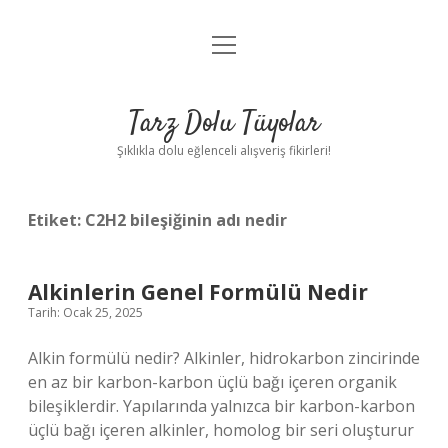
menüyü
Anasayfa
aç
Gizlilik Politikası
Tarz Dolu Tüyolar
Yasal Uyarı
Şıklıkla dolu eğlenceli alışveriş fikirleri!
Hakkımızda
Etiket:
C2H2 bileşiğinin adı nedir
Alkinlerin Genel Formülü Nedir
Tarih: Ocak 25, 2025
Alkin formülü nedir? Alkinler, hidrokarbon zincirinde
en az bir karbon-karbon üçlü bağı içeren organik
bileşiklerdir. Yapılarında yalnızca bir karbon-karbon
üçlü bağı içeren alkinler, homolog bir seri oluşturur