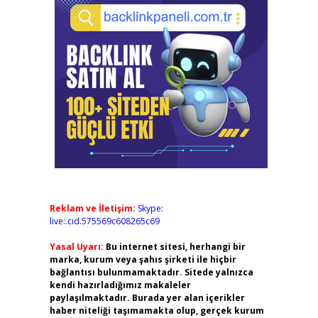
Reklam ve İletişim:
Skype:
live:.cid.575569c608265c69
Yasal Uyarı:
Bu internet sitesi, herhangi bir
marka, kurum veya şahıs şirketi ile hiçbir
bağlantısı bulunmamaktadır. Sitede yalnızca
kendi hazırladığımız makaleler
paylaşılmaktadır. Burada yer alan içerikler
haber niteliği taşımamakta olup, gerçek kurum