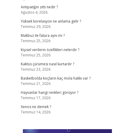
Antipatiğin zıttı nedir ?
Ağustos 4, 2026
Yüksek korelasyon ne anlama gelir ?
Temmuz 29, 2026
Makbuz ile fatura aynı mı ?
Temmuz 25, 2026
Kişisel verilerin özellikleri nelerdir ?
Temmuz 25, 2026
Kaktüs çürümesi nasıl kurtarılır ?
Temmuz 23, 2026
Basketbolda koçların kaç mola hakkı var ?
Temmuz 21, 2026
Hayvanlar hangi renkleri görüyor ?
Temmuz 17, 2026
Xenos ne demek ?
Temmuz 14, 2026