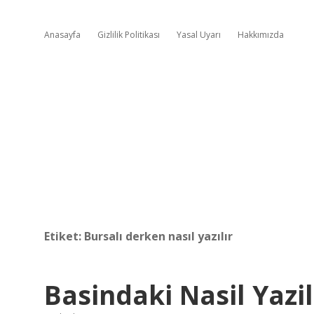
Anasayfa
Gizlilik Politikası
Yasal Uyarı
Hakkımızda
Etiket:
Bursalı derken nasıl yazılır
Basindaki Nasil Yazil