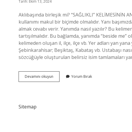
Tarih: Ekim 13, 2024
Aklıbaşında birleşik mi? “SAĞLIKLI” KELİMESİNİN ANLA
kullanımı makul bir biçimde olmalıdır. Yanı başımızd
almak cevabı verir. Yanımda nasıl yazılır? Bu kelim
tartışılmalıdır. Bu bağlamda, yanımda “beside me” olar
kelimeden oluşan il, ilçe, ilçe vb. Yer adları yan ya
Şebinkarahisar; Beşiktaş, Kabataş vb. Ustabaşı nasıl
sözcüğüyle oluşturulan belirsiz isim tamlamaları yan
Basindaki
Devamını okuyun
Yorum Bırak
Nasil
Yazilir
Sitemap