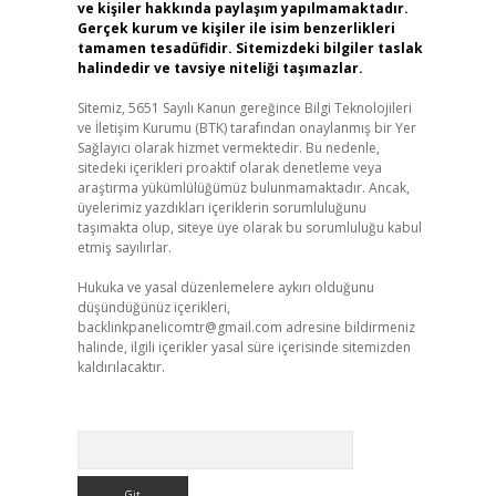
ve kişiler hakkında paylaşım yapılmamaktadır.
Gerçek kurum ve kişiler ile isim benzerlikleri
tamamen tesadüfidir. Sitemizdeki bilgiler taslak
halindedir ve tavsiye niteliği taşımazlar.
Sitemiz, 5651 Sayılı Kanun gereğince Bilgi Teknolojileri
ve İletişim Kurumu (BTK) tarafından onaylanmış bir Yer
Sağlayıcı olarak hizmet vermektedir. Bu nedenle,
sitedeki içerikleri proaktif olarak denetleme veya
araştırma yükümlülüğümüz bulunmamaktadır. Ancak,
üyelerimiz yazdıkları içeriklerin sorumluluğunu
taşımakta olup, siteye üye olarak bu sorumluluğu kabul
etmiş sayılırlar.
Hukuka ve yasal düzenlemelere aykırı olduğunu
düşündüğünüz içerikleri,
backlinkpanelicomtr@gmail.com
adresine bildirmeniz
halinde, ilgili içerikler yasal süre içerisinde sitemizden
kaldırılacaktır.
Arama