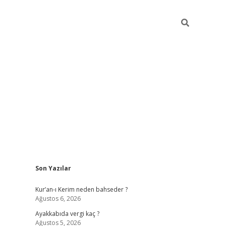
Sidebar
Son Yazılar
betci
hiltonbet
ilbet giriş yap
ilbet.online
piabella giriş
betexp
Kur’an-ı Kerim neden bahseder ?
Ağustos 6, 2026
Ayakkabıda vergi kaç ?
Ağustos 5, 2026