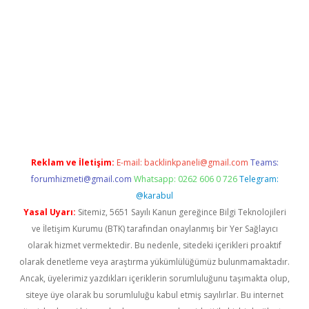
riş
betexper.xyz
betci giriş
hiltonbet güncel giriş
Reklam ve İletişim:
E-mail:
backlinkpaneli@gmail.com
Teams:
forumhizmeti@gmail.com
Whatsapp: 0262 606 0 726
Telegram:
@karabul
Yasal Uyarı:
Sitemiz, 5651 Sayılı Kanun gereğince Bilgi Teknolojileri
ve İletişim Kurumu (BTK) tarafından onaylanmış bir Yer Sağlayıcı
olarak hizmet vermektedir. Bu nedenle, sitedeki içerikleri proaktif
olarak denetleme veya araştırma yükümlülüğümüz bulunmamaktadır.
Ancak, üyelerimiz yazdıkları içeriklerin sorumluluğunu taşımakta olup,
siteye üye olarak bu sorumluluğu kabul etmiş sayılırlar. Bu internet