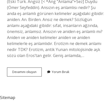
(Eski Türk. Angsiz [< *Ang "Anlama"+Sez] Duydu
(Ömer Seyfeddin). Ansızın eş anlamlısı nedir? Şu
anda eş anlamlı görünen kelimeler aşağıdaki gibidir:
aniden. An. Birden. Ansız ne demek? Sözlüğün
anlamı aşağıdaki gibidir: sıfat, insanların ağzında,
önemsiz, anlamsız. Ansızın ve aniden eş anlamlı mı?
Aniden ve aniden kelimeler aniden ve aniden
kelimelerle eş anlamlıdır. Erotizm ne demek anlamı
nedir TDK? Erotizm, antik Yunan mitolojisinde aşk
sözü olan Eros’tan gelir. Geniş anlamda,…
Birdenbire
Devamını okuyun
Yorum Bırak
Ansızın
Ne
Demek
Sitemap