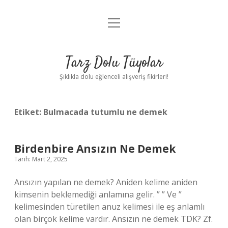
menüyü
Anasayfa
aç
Gizlilik Politikası
Tarz Dolu Tüyolar
Yasal Uyarı
Şıklıkla dolu eğlenceli alışveriş fikirleri!
Hakkımızda
Etiket:
Bulmacada tutumlu ne demek
Birdenbire Ansızın Ne Demek
Tarih: Mart 2, 2025
Ansızın yapılan ne demek? Aniden kelime aniden
kimsenin beklemediği anlamına gelir. ” ” Ve ”
kelimesinden türetilen anuz kelimesi ile eş anlamlı
olan birçok kelime vardır. Ansızın ne demek TDK? Zf.