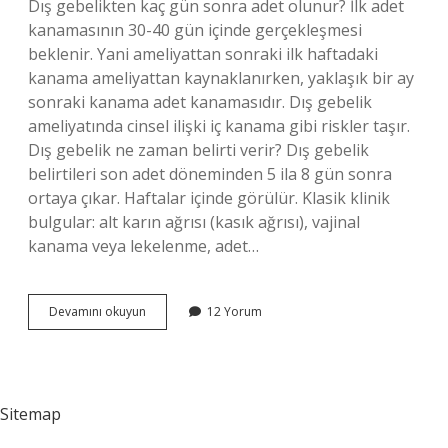
Dış gebelikten kaç gün sonra adet olunur? İlk adet
kanamasının 30-40 gün içinde gerçekleşmesi
beklenir. Yani ameliyattan sonraki ilk haftadaki
kanama ameliyattan kaynaklanırken, yaklaşık bir ay
sonraki kanama adet kanamasıdır. Dış gebelik
ameliyatında cinsel ilişki iç kanama gibi riskler taşır.
Dış gebelik ne zaman belirti verir? Dış gebelik
belirtileri son adet döneminden 5 ila 8 gün sonra
ortaya çıkar. Haftalar içinde görülür. Klasik klinik
bulgular: alt karın ağrısı (kasık ağrısı), vajinal
kanama veya lekelenme, adet…
Dis
Devamını okuyun
12 Yorum
Gebelikte
Adet
Gecikir
Mi
Sitemap