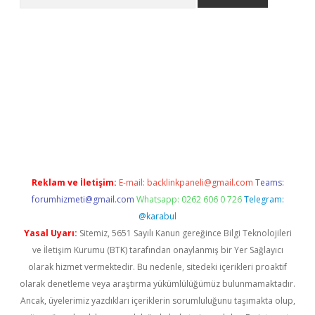
riş
betexper.xyz
betci giriş
hiltonbet güncel giriş
Reklam ve İletişim:
E-mail:
backlinkpaneli@gmail.com
Teams:
forumhizmeti@gmail.com
Whatsapp: 0262 606 0 726
Telegram:
@karabul
Yasal Uyarı:
Sitemiz, 5651 Sayılı Kanun gereğince Bilgi Teknolojileri
ve İletişim Kurumu (BTK) tarafından onaylanmış bir Yer Sağlayıcı
olarak hizmet vermektedir. Bu nedenle, sitedeki içerikleri proaktif
olarak denetleme veya araştırma yükümlülüğümüz bulunmamaktadır.
Ancak, üyelerimiz yazdıkları içeriklerin sorumluluğunu taşımakta olup,