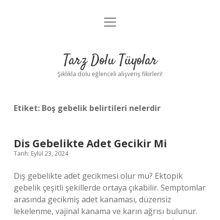
menüyü
Anasayfa
aç
Gizlilik Politikası
Tarz Dolu Tüyolar
Yasal Uyarı
Şıklıkla dolu eğlenceli alışveriş fikirleri!
Hakkımızda
Etiket:
Boş gebelik belirtileri nelerdir
Dis Gebelikte Adet Gecikir Mi
Tarih: Eylül 23, 2024
Dış gebelikte adet gecikmesi olur mu? Ektopik
gebelik çeşitli şekillerde ortaya çıkabilir. Semptomlar
arasında gecikmiş adet kanaması, düzensiz
lekelenme, vajinal kanama ve karın ağrısı bulunur.