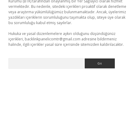
Kurumu (BTK) tarafından onaylanmış bir Yer Sağlayıcı olarak hizmet
vermektedir. Bu nedenle, sitedeki içerikleri proaktif olarak denetleme
veya araştırma yükümlülüğümüz bulunmamaktadır. Ancak, üyelerimiz
yazdıkları içeriklerin sorumluluğunu taşımakta olup, siteye üye olarak
bu sorumluluğu kabul etmiş sayılırlar.
Hukuka ve yasal düzenlemelere aykırı olduğunu düşündüğünüz
içerikleri,
backlinkpanelicomtr@gmail.com
adresine bildirmeniz
halinde, ilgili içerikler yasal süre içerisinde sitemizden kaldırılacaktır.
Arama
ş
betexper.xyz
betci giriş
hiltonbet güncel giriş