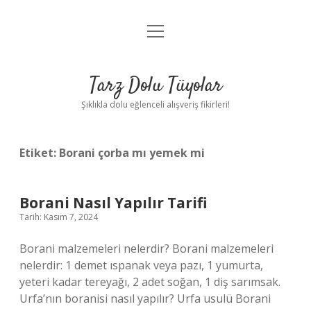
menüyü
Anasayfa
aç
Gizlilik Politikası
Tarz Dolu Tüyolar
Yasal Uyarı
Şıklıkla dolu eğlenceli alışveriş fikirleri!
Hakkımızda
Etiket:
Borani çorba mı yemek mi
Borani Nasıl Yapılır Tarifi
Tarih: Kasım 7, 2024
Borani malzemeleri nelerdir? Borani malzemeleri
nelerdir: 1 demet ıspanak veya pazı, 1 yumurta,
yeteri kadar tereyağı, 2 adet soğan, 1 diş sarımsak.
Urfa’nın boranisi nasıl yapılır? Urfa usulü Borani