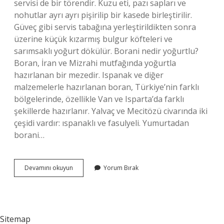
servisi de bir törendir. Kuzu eti, pazı sapları ve
nohutlar ayrı ayrı pişirilip bir kasede birleştirilir.
Güveç gibi servis tabağına yerleştirildikten sonra
üzerine küçük kızarmış bulgur köfteleri ve
sarımsaklı yoğurt dökülür. Borani nedir yoğurtlu?
Boran, İran ve Mizrahi mutfağında yoğurtla
hazırlanan bir mezedir. Ispanak ve diğer
malzemelerle hazırlanan boran, Türkiye’nin farklı
bölgelerinde, özellikle Van ve Isparta’da farklı
şekillerde hazırlanır. Yalvaç ve Mecitözü civarında iki
çeşidi vardır: ıspanaklı ve fasulyeli. Yumurtadan
borani…
Borani
Devamını okuyun
Yorum Bırak
Nasıl
Yapılır
Tarifi
Sitemap