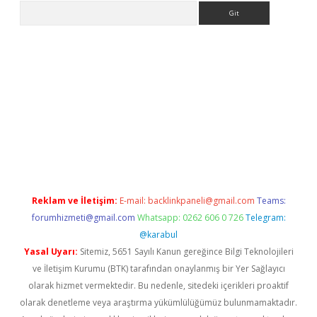
Arama
riş
betexper.xyz
betci giriş
hiltonbet güncel giriş
Reklam ve İletişim:
E-mail:
backlinkpaneli@gmail.com
Teams:
forumhizmeti@gmail.com
Whatsapp: 0262 606 0 726
Telegram:
@karabul
Yasal Uyarı:
Sitemiz, 5651 Sayılı Kanun gereğince Bilgi Teknolojileri
ve İletişim Kurumu (BTK) tarafından onaylanmış bir Yer Sağlayıcı
olarak hizmet vermektedir. Bu nedenle, sitedeki içerikleri proaktif
olarak denetleme veya araştırma yükümlülüğümüz bulunmamaktadır.